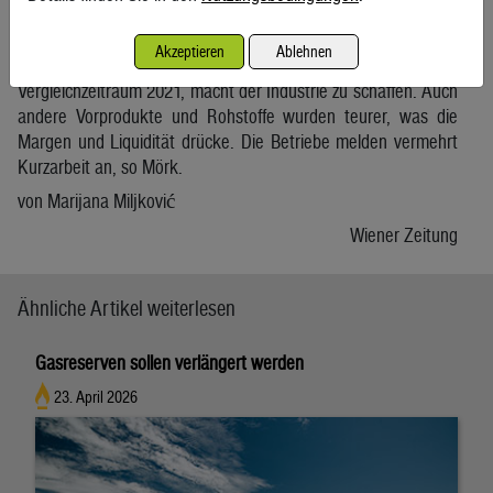
Fahrzeugindustrie sowie Textil/Bekleidung/Leder
verzeichneten eine negative Entwicklung. Nicht nur der
Akzeptieren
Ablehnen
Gaspreis, der im April 466 Prozent teurer war als im
Vergleichzeitraum 2021, macht der Industrie zu schaffen. Auch
andere Vorprodukte und Rohstoffe wurden teurer, was die
Margen und Liquidität drücke. Die Betriebe melden vermehrt
Kurzarbeit an, so Mörk.
von Marijana Miljković
Wiener Zeitung
Ähnliche Artikel weiterlesen
Gasreserven sollen verlängert werden
23. April 2026