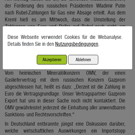
der Forderung des russischen Präsidenten Wladimir Putin
nach Rubel-Zahlungen für Gas eine Absage erteilt. Aus dem
Kreml hieß es am Mittwoch, dass die Umstellung der
Zahlungen von Euro und Dollar auf Rubel noch nicht am
Donnerstag in Kraft treten werde. Die Lieferung von Gas und
Diese Webseite verwendet Cookies für die Webanalyse.
die Bezahlung seien getrennte Prozesse, sagte Kreml-
Details finden Sie in den
Nutzungsbedingungen
.
Sprecher Dmitri Peskow, der vergangene Woche noch mit der
Aussage zitiert wurde: „Keine Bezahlung – kein Gas.“
Akzeptieren
Ablehnen
Gaslieferstopp „handhabbar“
Vom heimischen Mineralölkonzern OMV, der einen
Gasliefervertrag mit dem russischen Konzern Gazprom
abgeschlossen hat, heißt es dazu: „Derzeit ist die Zahlung in
Euro die Vertragsgrundlage. Unser Vertragspartner Gazprom
Export hat uns in dieser Sache noch nicht kontaktiert. Die
OMV gewährleistet jederzeit die Einhaltung aller anwendbaren
Sanktions- und Rechtsvorschriften.“
In Deutschland entbrannte jüngst eine Diskussion darüber,
welche wirtschaftlichen Auswirkungen ein Importstopp