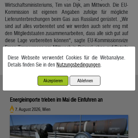
Wirtschaftsministeriums, Tim van Dijk, am Mittwoch. Die EU-
Kommission ist eigenen Angaben zufolge für mögliche
Lieferunterbrechungen beim Gas aus Russland gerüstet. „Wir
sind auf alles vorbereitet und wir werden auch sehr eng mit
den Mitgliedstaaten zusammenarbeiten, dass alle sich gut auf
diese Lage vorbereiten können“, sagte EU-Kommissionsvize
Frans Timmermans am Mittwoch in Brüssel, ohne auf Details
einzugehen.
Diese Webseite verwendet Cookies für die Webanalyse.
APA
Details finden Sie in den
Nutzungsbedingungen
.
Akzeptieren
Ablehnen
Ähnliche Artikel weiterlesen
Energieimporte trieben im Mai die Einfuhren an
7. August 2026, Wien