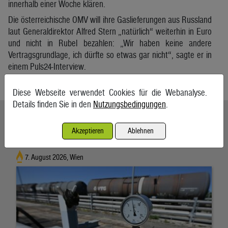
innerhalb einer Woche klären.
Die österreichische OMV will ihre Gaslieferungen aus Russland
laut Generaldirektor Alfred Stern „natürlich“ weiterhin in Euro
und nicht in Rubel bezahlen: „Wir haben keine andere
Vertragsgrundlage, ich dürfte so etwas gar nicht“, sagte er in
einem Puls24-Interview.
APA
Diese Webseite verwendet Cookies für die Webanalyse.
Details finden Sie in den
Nutzungsbedingungen
.
Ähnliche Artikel weiterlesen
Akzeptieren
Ablehnen
Energieimporte trieben im Mai die Einfuhren an
7. August 2026, Wien