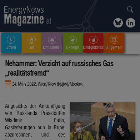
Strom
Gas
Emissionen
Ökologie
Energiebörse
Allgemein
Nehammer: Verzicht auf russisches Gas
„realitätsfremd“
24. März 2022, Wien/Kiew (Kyjiw)/Moskau
Angesichts der Ankündigung
von Russlands Präsidenten
Wladimir Putin,
Gaslieferungen nun in Rubel
abzurechnen, und des