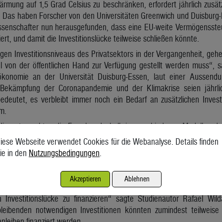
ärmung auf 1,5 Grad Celsius zu beschränken, erfordert jährlich zusä
. Das haben Forscher von den Universitäten Greenwich und Duisburg-
ssenschafter nun herausgefunden, dass eine EU-weite Vermögenssteu
rt, und damit die Investitionslücke teilweise schließen könnte.
gen Investitionsniveaus des Privatsektors in der Vergangenheit, gehe
el von der öffentlichen Hand zur Verfügung gestellt werden muss“, s
oökonomie an der Universität Duisburg-Essen, laut einer Aussen
Bekämpfung der Coronapandemie und der Klimakrise seien jährlic
deutet, es verbleibt immer noch ein Bedarf an zusätzlichen Investi
m.
die untersuchten die Forscher deshalb in verschiedenen Modellen da
er. Mit einem linearen Steuermodell, bei dem Vermögen über eine Mi
iese Webseite verwendet Cookies für die Webanalyse. Details finden
öffentliche Hand demnach jährlich rund 190 Mrd. Euro zusätzlich 
ie in den
Nutzungsbedingungen
.
ehreren Steuerklassen und einer stärkeren Besteuerung von beso
innahmen auf rund 360 Mrd. Euro jährlich ansteigen.
Akzeptieren
Ablehnen
uropäische Vermögenssteuer wäre somit in der Lage, zwischen e
Investitionslücke zu finanzieren“ sagte Studienautor Rafael Wil
bleibenden notwendigen Investitionen könnten zumindest teilwei
nleihen finanziert werden.