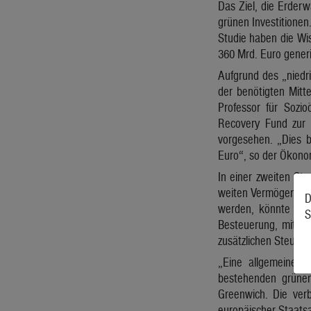
Das Ziel, die Erderw
grünen Investitionen
Studie haben die Wi
360 Mrd. Euro generie
Aufgrund des „niedri
der benötigten Mitt
Professor für Sozi
Recovery Fund zur 
vorgesehen. „Dies be
Euro“, so der Ökono
In einer zweiten Stu
weiten Vermögenssteu
D
werden, könnte die 
S
Besteuerung, mit m
zusätzlichen Steuere
„Eine allgemeine e
bestehenden grünen 
Greenwich. Die ver
europäischer Staatsa