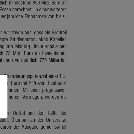
tzlich mindestens 850 Mrd. Euro an
Essen berechnet. In einer weiteren
er jährliche Einnahmen von bis zu
n wir davon aus, dass ein Großteil
agte Studienautor Jakob Kapeller,
dung am Montag. Im europäischen
h 75 Mrd. Euro an Investitionen
tionen von jährlich 775 Milliarden
s Finanzierungspotenzial einer EU-
llion Euro mit 2 Prozent besteuert
einnehmen. Mit einer progressiven
nders hohen Vermögen, würden die
inem Drittel und der Hälfte der
dauer, Ökonom an der Universität
se durch die Ausgabe gemeinsamer