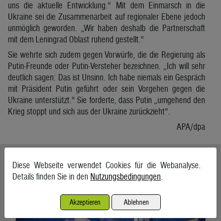
uns die aktuelle Entwicklung.“ Mit dem Einmarsch in die
Ukraine sei die Zusammenarbeit auf regionaler Ebene jedoch
unmöglich geworden. „Wir haben deshalb die Partnerschaft
mit dem Leningrad Oblast ruhend gestellt.“
Sie wehrte sich zudem gegen Vorwürfe, die die Regierung als
Putin-Freunde oder Putin-Versteher bezeichnen. „Ich will sehr
deutlich sagen: Das ist Unsinn. Ich habe niemals ein Gespräch
mit Präsident Putin geführt oder sein Vorgehen gegen die
Ukraine unterstützt.“ Sie forderte, dass Putin „umgehend den
Krieg stoppt und sich aus der Ukraine zurückzieht“.
APA/dpa
Ähnliche Artikel weiterlesen
Diese Webseite verwendet Cookies für die Webanalyse.
Details finden Sie in den
Nutzungsbedingungen
.
Nordex erhält Großauftrag in der Türkei
6. August 2026, Hamburg
Akzeptieren
Ablehnen