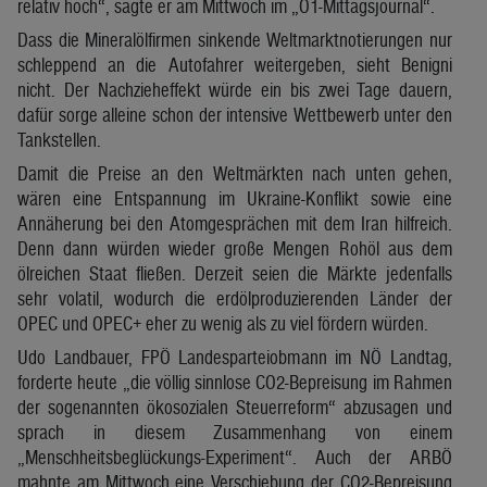
relativ hoch“, sagte er am Mittwoch im „Ö1-Mittagsjournal“.
Dass die Mineralölfirmen sinkende Weltmarktnotierungen nur
schleppend an die Autofahrer weitergeben, sieht Benigni
nicht. Der Nachzieheffekt würde ein bis zwei Tage dauern,
dafür sorge alleine schon der intensive Wettbewerb unter den
Tankstellen.
Damit die Preise an den Weltmärkten nach unten gehen,
wären eine Entspannung im Ukraine-Konflikt sowie eine
Annäherung bei den Atomgesprächen mit dem Iran hilfreich.
Denn dann würden wieder große Mengen Rohöl aus dem
ölreichen Staat fließen. Derzeit seien die Märkte jedenfalls
sehr volatil, wodurch die erdölproduzierenden Länder der
OPEC und OPEC+ eher zu wenig als zu viel fördern würden.
Udo Landbauer, FPÖ Landesparteiobmann im NÖ Landtag,
forderte heute „die völlig sinnlose CO2-Bepreisung im Rahmen
der sogenannten ökosozialen Steuerreform“ abzusagen und
sprach in diesem Zusammenhang von einem
„Menschheitsbeglückungs-Experiment“. Auch der ARBÖ
mahnte am Mittwoch eine Verschiebung der CO2-Bepreisung