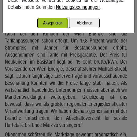
eine Preisgarantie als Absicherung. Sobald sich die Volatilität
Details finden Sie in den
Nutzungsbedingungen
.
am Beschaffungsmarkt beruhigt habe, bietet man den
Privatkunden der Energie AG die Möglichkeit, auf günstigere
Akzeptieren
Ablehnen
Produkte umzusteigen.
Auch bei den Kunden der Wien Energie sind die
Tarifanpassungen schon erfolgt. Um 17,8 Prozent wurde der
Strompreis mit Jänner für Bestandskunden erhöht.
Ausgenommen sind Tarife mit Preisgarantie. Der Preis für
Neukunden im Basistarif liegt bei 15 Cent brutto/kWh. Der
Vorsitzende der Wien Energie, Geschäftsführer Michael Strebl,
sagt: „Durch langfristige Lieferverträge und vorausschauende
Beschaffung konnten wir die Preise lange stabil halten. Als
wirtschaftlich handelndes Unternehmen müssen aber auch wir
Marktentwicklungen weitergeben. Gleichzeitig ist uns
bewusst, dass wir als größter regionaler Energiedienstleister
Verantwortung tragen. Wir haben deshalb gemeinsam mit der
Branche entschieden, den Abschalteverzicht für soziale
Härtefälle bis Ende März zu verlängern.“
Ökonomen schätzen die Marktlage gewohnt pragmatisch ein.