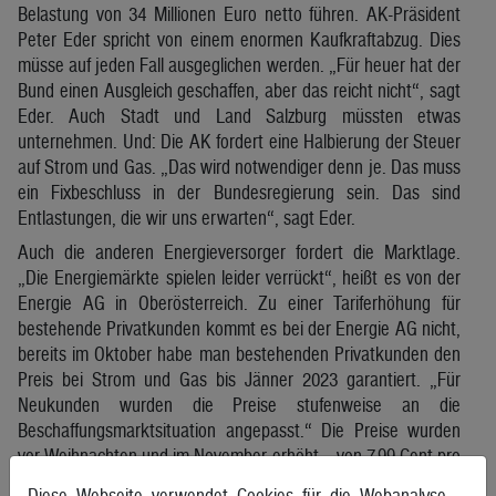
Belastung von 34 Millionen Euro netto führen. AK-Präsident
Peter Eder spricht von einem enormen Kaufkraftabzug. Dies
müsse auf jeden Fall ausgeglichen werden. „Für heuer hat der
Bund einen Ausgleich geschaffen, aber das reicht nicht“, sagt
Eder. Auch Stadt und Land Salzburg müssten etwas
unternehmen. Und: Die AK fordert eine Halbierung der Steuer
auf Strom und Gas. „Das wird notwendiger denn je. Das muss
ein Fixbeschluss in der Bundesregierung sein. Das sind
Entlastungen, die wir uns erwarten“, sagt Eder.
Auch die anderen Energieversorger fordert die Marktlage.
„Die Energiemärkte spielen leider verrückt“, heißt es von der
Energie AG in Oberösterreich. Zu einer Tariferhöhung für
bestehende Privatkunden kommt es bei der Energie AG nicht,
bereits im Oktober habe man bestehenden Privatkunden den
Preis bei Strom und Gas bis Jänner 2023 garantiert. „Für
Neukunden wurden die Preise stufenweise an die
Beschaffungsmarktsituation angepasst.“ Die Preise wurden
vor Weihnachten und im November erhöht – von 7,99 Cent pro
Kilowattstunde auf 50,29 Cent brutto. Auch für diese gelte
Diese Webseite verwendet Cookies für die Webanalyse.