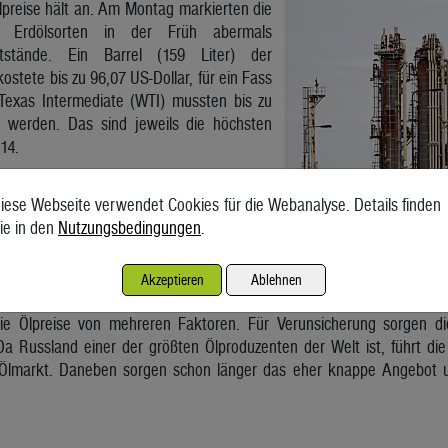
lpreise hält an. Am Montag markierten die
en Erdölsorten in der Früh abermals
tstände. Ein Barrel (159 Liter) der
ostete bis zu 96,07 US-Dollar, für ein Fass
Texas Intermediate (WTI) mussten bis zu
t werden. Das sind jeweils die höchsten
14.
Barrel Brent 95,33 Dollar und damit um 89
reitag. Ein Fass WTI notierte bei 94,24
iese Webseite verwendet Cookies für die Webanalyse. Details finden
 um 1,14 Dollar höher als vor dem
ie in den
Nutzungsbedingungen
.
nde Marke von 100 Dollar für ein Fass
hreiten von zahlreichen Rohstoffexperten
Akzeptieren
Ablehnen
 immer näher.
ie Ölpreise von mehreren Faktoren. Für Verunsicherung sorgen d
Da Russland einer der größten Ölproduzenten der Welt ist, führt die
Ölmarkt. Daneben sorgen schon länger das eher knappe Angebot un