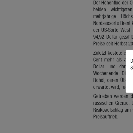
Der Höhenflug der Ö
beiden wichtigst
mehrjährige Höchs
Nordseesorte Brent k
der US-Sorte West 
94,92 Dollar gezahl
Preise seit Herbst 20
Zuletzt kostete ein 
Cent mehr als am F
D
Dollar und damit
S
Wochenende. Die ru
Rohöl, deren Übersc
erwartet wird, rückt
Getrieben werden d
russischen Grenze. 
Risikoaufschlag am 
Preisauftrieb.