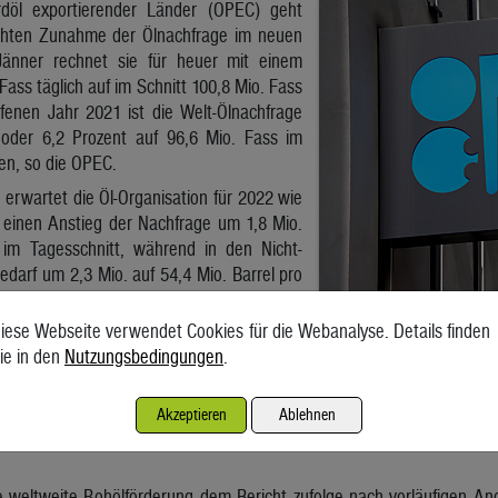
rdöl exportierender Länder (OPEC) geht
ichten Zunahme der Ölnachfrage im neuen
änner rechnet sie für heuer mit einem
Fass täglich auf im Schnitt 100,8 Mio. Fass
fenen Jahr 2021 ist die Welt-Ölnachfrage
 oder 6,2 Prozent auf 96,6 Mio. Fass im
en, so die OPEC.
rwartet die Öl-Organisation für 2022 wie
 einen Anstieg der Nachfrage um 1,8 Mio.
 im Tagesschnitt, während in den Nicht-
darf um 2,3 Mio. auf 54,4 Mio. Barrel pro
iese Webseite verwendet Cookies für die Webanalyse. Details finden
aten-Gemeinschaft OECD steige durch das Wirtschaftswachstum der 
ie in den
Nutzungsbedingungen
.
lfe, die Omikron-Auswirkungen auf die Ölnachfrage mehr als auszugle
die Dieselnachfrage ankurbeln, erklärte die OPEC am Donnerstag i
bereits deutlich erholt, auch der Flugverkehr zeige schon Anzeichen e
Akzeptieren
Ablehnen
hina, Indien und das übrige Asien die Haupttreiber, auf sie ent
e weltweite Rohölförderung dem Bericht zufolge nach vorläufigen Ang