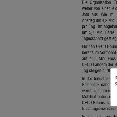
Die Organisation E
weiter von einer le
Jahr aus. Wie im J
Anstieg um 4,2 Mio. 
pro Tag. Im abgelau
um 5,7 Mio. Barrel
Tagesschnitt gestieg
Für den OECD-Raum e
bereits im Vormonat
auf 46,4 Mio. Fass
OECD-Ländern der Be
Tag steigen dürfte.
D
In der Industriesta
S
Geldpolitik dabei he
werde zunehmen und 
Mobilität habe sich 
OECD-Raums seien C
Nachfragezuwächse.
Im Jänner betrug di