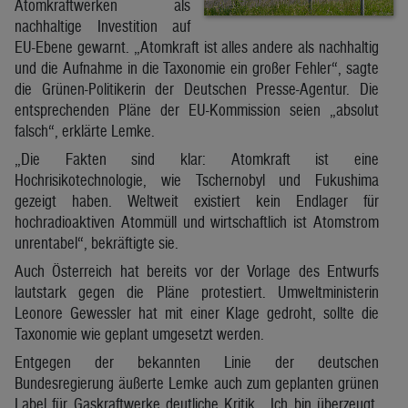
Atomkraftwerken als
nachhaltige Investition auf
EU-Ebene gewarnt. „Atomkraft ist alles andere als nachhaltig
und die Aufnahme in die Taxonomie ein großer Fehler“, sagte
die Grünen-Politikerin der Deutschen Presse-Agentur. Die
entsprechenden Pläne der EU-Kommission seien „absolut
falsch“, erklärte Lemke.
„Die Fakten sind klar: Atomkraft ist eine
Hochrisikotechnologie, wie Tschernobyl und Fukushima
gezeigt haben. Weltweit existiert kein Endlager für
hochradioaktiven Atommüll und wirtschaftlich ist Atomstrom
unrentabel“, bekräftigte sie.
Auch Österreich hat bereits vor der Vorlage des Entwurfs
lautstark gegen die Pläne protestiert. Umweltministerin
Leonore Gewessler hat mit einer Klage gedroht, sollte die
Taxonomie wie geplant umgesetzt werden.
Entgegen der bekannten Linie der deutschen
Bundesregierung äußerte Lemke auch zum geplanten grünen
Label für Gaskraftwerke deutliche Kritik. „Ich bin überzeugt,