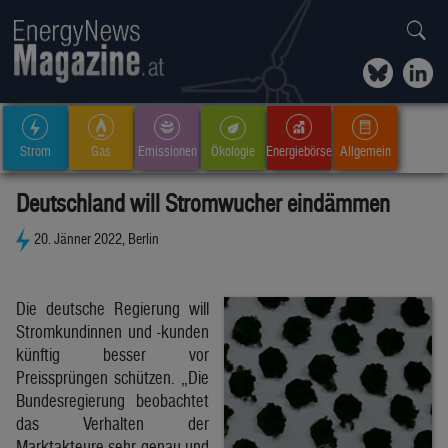
Strom
Gas
Emissionen
Ökologie
Energiebörse
Allgemein
Deutschland will Stromwucher eindämmen
20. Jänner 2022, Berlin
Die deutsche Regierung will
Stromkundinnen und -kunden
künftig besser vor
Preissprüngen schützen. „Die
Bundesregierung beobachtet
das Verhalten der
Marktakteure sehr genau und