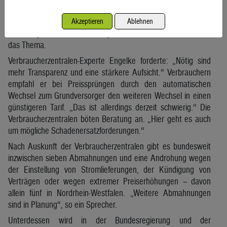
neben den Beschaffungskosten beim Gas unter anderem von
Netzentgelten und Stromsteuern ab. Man prüfe mögliche
Akzeptieren
Ablehnen
Änderungen. Steuern und Abgaben seien dabei nicht alleine
das Thema.
Verbraucherzentralen-Experte Engelke forderte: „Nötig sind
mehr Transparenz und eine stärkere Aufsicht.“ Verbrauchern
empfahl er bei Preissprüngen durch den automatischen
Wechsel zum Grundversorger den weiteren Wechsel in einen
günstigeren Tarif. „Das ist allerdings derzeit schwierig.“ Die
Verbraucherzentralen böten Beratung an. „Hier geht es auch
um mögliche Schadenersatzforderungen.“
Nach Auskunft der Verbraucherzentralen gibt es bundesweit
inzwischen sieben Abmahnungen und eine Androhung wegen
der Einstellung von Stromlieferungen, der Kündigung von
Verträgen oder wegen extremer Preiserhöhungen – davon
allein fünf in Nordrhein-Westfalen. „Weitere Abmahnungen
sind in Planung“, so ein Sprecher.
Unterdessen wird in der Bundesregierung und der