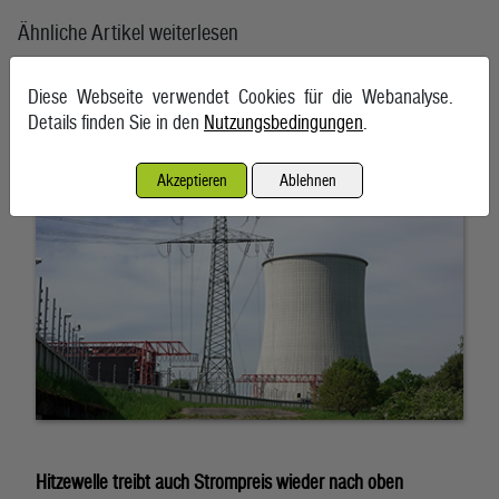
Ähnliche Artikel weiterlesen
Ungarns AKW Paks entgeht knapp dem Stillstand
Diese Webseite verwendet Cookies für die Webanalyse.
Details finden Sie in den
Nutzungsbedingungen
.
6. August 2026, Budapest
Akzeptieren
Ablehnen
Hitzewelle treibt auch Strompreis wieder nach oben