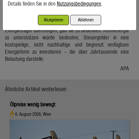
Details finden Sie in den
Nutzungsbedingungen
.
Umweltanwältin Andrea Schnattinger verwies darauf, dass
Atomenergie auch keinesfalls emissionsfrei sei. Der Ausstoß
Akzeptieren
Ablehnen
von Treibhausgasen würde jenen der erneuerbare
Energieträger übersteigen, gab sie zu bedenken. Atomenergie
zu unterstützen würde bedeuten, Steuergelder in eine
kostspielige, nicht nachhaltige und begrenzt verfügbare
Energieform zu investieren – die über Jahrtausende eine
Belastung darstelle.
APA
Ähnliche Artikel weiterlesen
Ölpreise wenig bewegt
6. August 2026, Wien