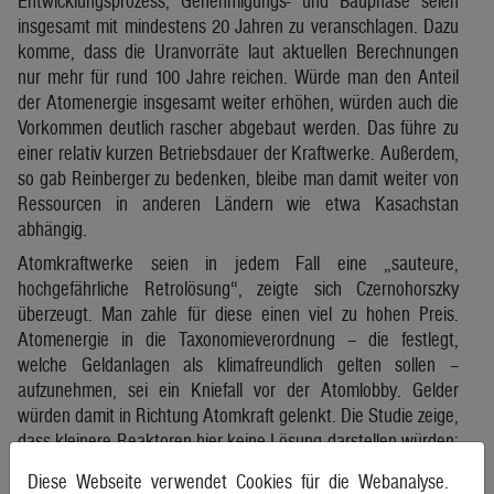
Entwicklungsprozess, Genehmigungs- und Bauphase seien
insgesamt mit mindestens 20 Jahren zu veranschlagen. Dazu
komme, dass die Uranvorräte laut aktuellen Berechnungen
nur mehr für rund 100 Jahre reichen. Würde man den Anteil
der Atomenergie insgesamt weiter erhöhen, würden auch die
Vorkommen deutlich rascher abgebaut werden. Das führe zu
einer relativ kurzen Betriebsdauer der Kraftwerke. Außerdem,
so gab Reinberger zu bedenken, bleibe man damit weiter von
Ressourcen in anderen Ländern wie etwa Kasachstan
abhängig.
Atomkraftwerke seien in jedem Fall eine „sauteure,
hochgefährliche Retrolösung“, zeigte sich Czernohorszky
überzeugt. Man zahle für diese einen viel zu hohen Preis.
Atomenergie in die Taxonomieverordnung – die festlegt,
welche Geldanlagen als klimafreundlich gelten sollen –
aufzunehmen, sei ein Kniefall vor der Atomlobby. Gelder
würden damit in Richtung Atomkraft gelenkt. Die Studie zeige,
dass kleinere Reaktoren hier keine Lösung darstellen würden:
„Die Vorteile sehen wir nicht.“ Eine Klage der Republik gegen
Diese Webseite verwendet Cookies für die Webanalyse.
die EU-Pläne werde von Wien unterstützt, versicherte er.