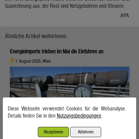
Gasrechnung aus, der Rest sind Netzgebühren und Steuern.
APA
Ähnliche Artikel weiterlesen
Energieimporte trieben im Mai die Einfuhren an
7. August 2026, Wien
Diese Webseite verwendet Cookies für die Webanalyse.
Details finden Sie in den
Nutzungsbedingungen
.
Akzeptieren
Ablehnen