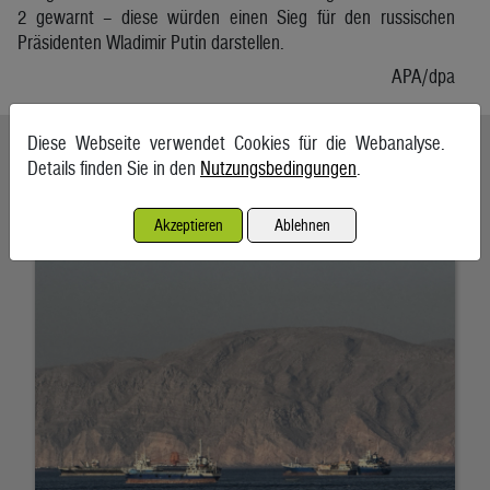
2 gewarnt – diese würden einen Sieg für den russischen
Präsidenten Wladimir Putin darstellen.
APA/dpa
Diese Webseite verwendet Cookies für die Webanalyse.
Ähnliche Artikel weiterlesen
Details finden Sie in den
Nutzungsbedingungen
.
Schifffahrt in Straße von Hormuz weiterhin massiv gestört
Akzeptieren
Ablehnen
7. August 2026, Teheran