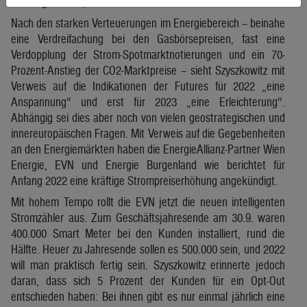
bei Erdgas um 6,3 Prozent auf 16.184 GWh.
Nach den starken Verteuerungen im Energiebereich – beinahe
eine Verdreifachung bei den Gasbörsepreisen, fast eine
Verdopplung der Strom-Spotmarktnotierungen und ein 70-
Prozent-Anstieg der CO2-Marktpreise – sieht Szyszkowitz mit
Verweis auf die Indikationen der Futures für 2022 „eine
Anspannung“ und erst für 2023 „eine Erleichterung“.
Abhängig sei dies aber noch von vielen geostrategischen und
innereuropäischen Fragen. Mit Verweis auf die Gegebenheiten
an den Energiemärkten haben die EnergieAllianz-Partner Wien
Energie, EVN und Energie Burgenland wie berichtet für
Anfang 2022 eine kräftige Strompreiserhöhung angekündigt.
Mit hohem Tempo rollt die EVN jetzt die neuen intelligenten
Stromzähler aus. Zum Geschäftsjahresende am 30.9. waren
400.000 Smart Meter bei den Kunden installiert, rund die
Hälfte. Heuer zu Jahresende sollen es 500.000 sein, und 2022
will man praktisch fertig sein. Szyszkowitz erinnerte jedoch
daran, dass sich 5 Prozent der Kunden für ein Opt-Out
entschieden haben: Bei ihnen gibt es nur einmal jährlich eine