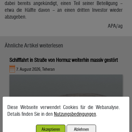
dabei bereits angekündigt, einen Teil seiner Beteiligung –
etwa die Hälfte davon – an einen dritten Investor wieder
abzugeben.
APA/ag
Ähnliche Artikel weiterlesen
Schifffahrt in Straße von Hormuz weiterhin massiv gestört
7. August 2026, Teheran
Diese Webseite verwendet Cookies für die Webanalyse.
Details finden Sie in den
Nutzungsbedingungen
.
Akzeptieren
Ablehnen