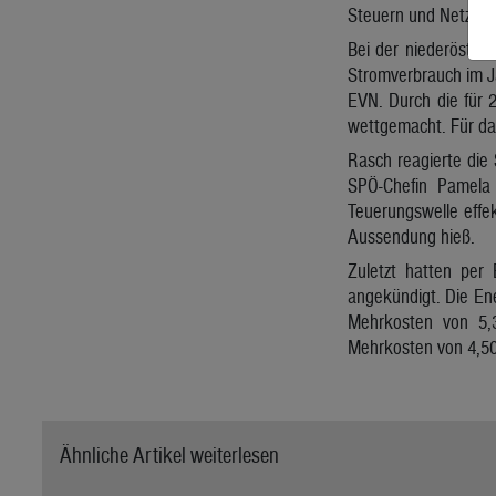
Steuern und Netzkost
Bei der niederösterr
Stromverbrauch im J
EVN. Durch die für 
wettgemacht. Für das
Rasch reagierte die 
SPÖ-Chefin Pamela 
Teuerungswelle effe
Aussendung hieß.
Zuletzt hatten per
angekündigt. Die Ene
Mehrkosten von 5,3
Mehrkosten von 4,50 
Ähnliche Artikel weiterlesen