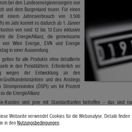
rom bei den Landesenergieversorgern von
ich und dem Burgenland teurer. Für einen
mit einem Jahresverbrauch von 3.500
h) im Jahr kommt es dadurch ab 1. Jänner
kosten von rund 12 bis 13 Euro inklusive
ärte die EnergieAllianz, die gemeinsame
aft von Wien Energie, EVN und Energie
stag in einer Aussendung.
gelten für alle Produkte ohne detaillierte
eln in den Preisblättern. Erforderlich sei
ung wegen der Entwicklung an den
rom-Großhandelsmärkten und des Anstiegs
en Strompreisindex (ÖSPI) um 84 Prozent
so die EnergieAllianz.
ie-Kunden sind jene mit Standardtarifen betroffen – das sind r
n Wiener Haushalt mit 2.000 kWh Jahresverbrauch betragen d
 knapp 8 Euro. Nicht betroffen von der Erhöhung sind Abnehmer m
iese Webseite verwendet Cookies für die Webanalyse. Details finden
ne, die auf das neue Optima-Entspannt-Angebot gewechselt sind. Auf
ie in den
Nutzungsbedingungen
.
iemarkt-Lage komme es zu einer 17,8-prozentigen Erhöhung der Gesa