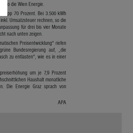
t, so die Wien Energie.
so knapp 70 Prozent. Bei 3.500 kWh
nkl. Umsatzsteuer rechnen, so die
npassung für drei bis vier Monate
cht nach unten zeigen.
matischen Preisentwicklung“ riefen
grüne Bundesregierung auf, „die
h zu entlasten“, wie es in einer
preiserhöhung um je 7,9 Prozent
hschnittlichen Haushalt monatliche
en. Die Energie Graz sprach von
APA