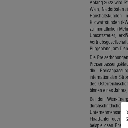
Anfang 2022 wird St
Wien, Niederösterre
Haushaltskunden 
Kilowattstunden (kW
zu monatlichen Mehr
Umsatzsteuer, erkl
Vertriebsgesellsch
Burgenland, am Dien
Die Preiserhöhungen 
Preisanpassungsklaus
die Preisanpass
internationalen St
des Österreichisch
binnen eines Jahres, 
Bei den Wien-Energ
durchschnittliche
Unternehmensangaben
D
Floattarifen oder je
S
beispiellosen Energ