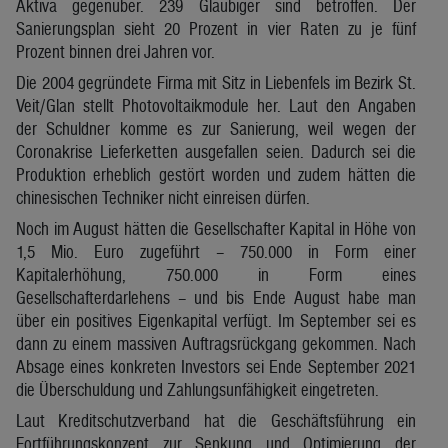
Aktiva gegenüber. 239 Gläubiger sind betroffen. Der
Sanierungsplan sieht 20 Prozent in vier Raten zu je fünf
Prozent binnen drei Jahren vor.
Die 2004 gegründete Firma mit Sitz in Liebenfels im Bezirk St.
Veit/Glan stellt Photovoltaikmodule her. Laut den Angaben
der Schuldner komme es zur Sanierung, weil wegen der
Coronakrise Lieferketten ausgefallen seien. Dadurch sei die
Produktion erheblich gestört worden und zudem hätten die
chinesischen Techniker nicht einreisen dürfen.
Noch im August hätten die Gesellschafter Kapital in Höhe von
1,5 Mio. Euro zugeführt – 750.000 in Form einer
Kapitalerhöhung, 750.000 in Form eines
Gesellschafterdarlehens – und bis Ende August habe man
über ein positives Eigenkapital verfügt. Im September sei es
dann zu einem massiven Auftragsrückgang gekommen. Nach
Absage eines konkreten Investors sei Ende September 2021
die Überschuldung und Zahlungsunfähigkeit eingetreten.
Laut Kreditschutzverband hat die Geschäftsführung ein
Fortführungskonzept zur Senkung und Optimierung der