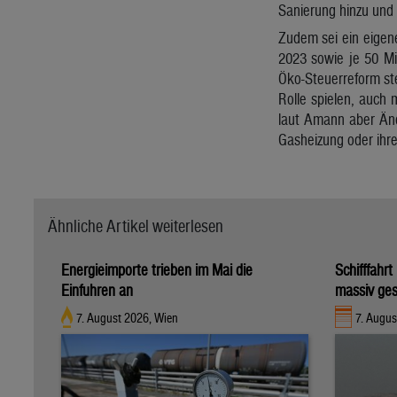
Sanierung hinzu und
Zudem sei ein eigen
2023 sowie je 50 Mio
Öko-Steuerreform ste
Rolle spielen, auch
laut Amann aber Änd
Gasheizung oder ihr
Ähnliche Artikel weiterlesen
Energieimporte trieben im Mai die
Schifffahr
Einfuhren an
massiv ges
7. August 2026, Wien
7. Augus