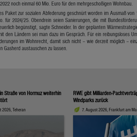
 2022 noch einmal 60 Mio. Euro für den mehrgeschoßigen Wohnbau.
es Paket zur sozialen Abfederung geschnürt worden im Ausmaß von 14
. für 2024/25. Obendrein seien Sanierungen, die mit Bundesförderung 
uerlich begünstigt, sagte Schneider. In der geplanten Wärmestrategie
 mit den Ländern sei man dazu im Gespräch. Für ein reibungsloses Um
erungen im Wohnrecht, damit sich nicht – wie derzeit möglich – einz
en Gasherd austauschen zu lassen.
t in Straße von Hormuz weiterhin
RWE gibt Milliarden-Pachtverträ
tört
Windparks zurück
t 2026, Teheran
7. August 2026, Frankfurt am Ma