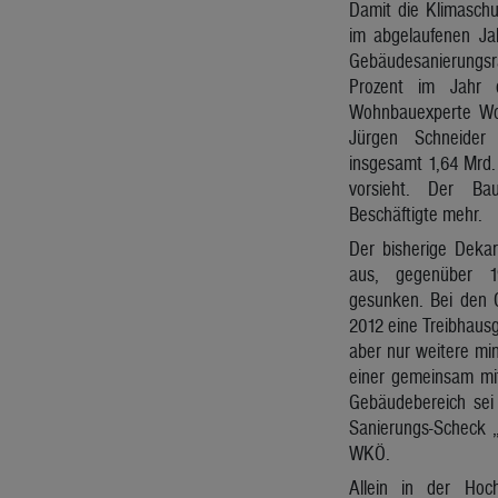
Damit die Klimaschut
im abgelaufenen Ja
Gebäudesanierungsra
Prozent im Jahr d
Wohnbauexperte Wo
Jürgen Schneider
insgesamt 1,64 Mrd. 
vorsieht. Der Ba
Beschäftigte mehr.
Der bisherige Dekar
aus, gegenüber 1
gesunken. Bei den 
2012 eine Treibhausg
aber nur weitere mi
einer gemeinsam mi
Gebäudebereich sei 
Sanierungs-Scheck 
WKÖ.
Allein in der Hoc