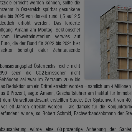
zziele erreicht werden können, sollte die
hrzehnt in Österreich spürbar gesunkene
te bis 2025 von derzeit rund 1,5 auf 2,5
eutlich erhöht werden. Das forderte
lfgang Amann am Montag. Sektionschef
 vom Umweltministerium verwies auf
Euro, die der Bund für 2022 bis 2024 hier
usektor benötigt dafür Zehntausende
bonisierungspfad Österreichs reiche nicht
990 seien die CO2-Emissionen nicht
Gebäuden sei zwar im Zeitraum 2005 bis
as-Reduktion um ein Drittel erreicht worden – nämlich um 4 Millionen 
nus 6 Prozent, sagte Amann, Geschäftsführer am Institut für Immobi
t dem Umweltbundesamt erstellten Studie. Der Spitzenwert von 4
vor elf Jahren erreicht worden – als damals für die Konjunkturb
„erfunden“ wurde, so Robert Schmid, Fachverbandsobmann der Stei
hbausanierung würde eine 60-prozentige Anhebung der Sanier