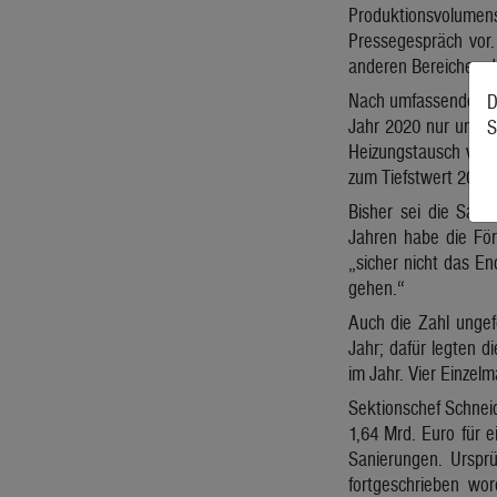
Produktionsvolumen
Pressegespräch vor.
anderen Bereichen d
Nach umfassenden S
D
Jahr 2020 nur unwes
S
Heizungstausch von 
zum Tiefstwert 2018 
Bisher sei die Sani
Jahren habe die För
„sicher nicht das E
gehen.“
Auch die Zahl ungef
Jahr; dafür legten d
im Jahr. Vier Einze
Sektionschef Schnei
1,64 Mrd. Euro für e
Sanierungen. Urspr
fortgeschrieben wo