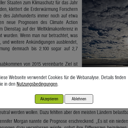
ler Staaten zum Klimaschutz für das Jahr
en, klettert die Erderwärmung Forschern
de des Jahrhunderts immer noch auf etwa
gen neue Prognosen des Climate Action
am Dienstag auf der Weltklimakonferenz in
cht wurden. Wenn man nur betrachtet, was
un, und weitere Ankündigungen ausblendet,
rmung demnach bis 2.100 sogar auf 2,7
aabkommen von 2015 vereinbarte Ziel ist
anstieg auf unter zwei Grad, möglichst 1,5
r vorindustriellen Zeit zu begrenzen. Dafür
iese Webseite verwendet Cookies für die Webanalyse. Details finden
nungen des Weltklimarats bis 2030 die Emissionen klimaschädlicher 
ie in den
Nutzungsbedingungen
.
ellten fest, dass zur Halbzeit der Klimakonferenz in Schottland ei
gesagt, und dem, was getan werde. Auch ein „optimistisches S
Akzeptieren
Ablehnen
ar – aber nur, wenn diejenigen Staaten ihre langfristigen Zusagen 
eutral werden wollen. Dazu fehlten aber den meisten Ländern belastb
nnifer Morgan nannte die Prognose erschreckend. „Es ist ein nieders
rungen dazu veranlassen würde, sofort ihre Differenzen beizulege