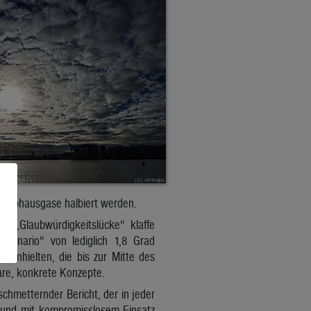
Treibhausgase halbiert werden.
ne „Glaubwürdigkeitslücke“ klaffe
zenario“ von lediglich 1,8 Grad
einhielten, die bis zur Mitte des
are, konkrete Konzepte.
chmetternder Bericht, der in jeder
n und mit kompromisslosem Einsatz