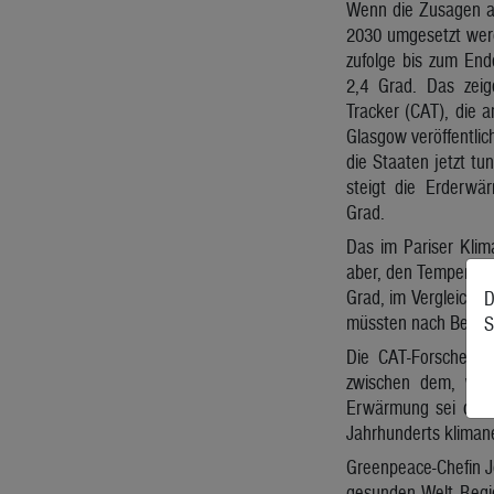
Wenn die Zusagen al
2030 umgesetzt werd
zufolge bis zum En
2,4 Grad. Das zei
Tracker (CAT), die 
Glasgow veröffentli
die Staaten jetzt t
steigt die Erderwä
Grad.
Das im Pariser Klim
aber, den Temperatur
Grad, im Vergleich zu
D
müssten nach Berech
S
Die CAT-Forscher st
zwischen dem, was 
Erwärmung sei denkb
Jahrhunderts kliman
Greenpeace-Chefin Je
gesunden Welt Regie