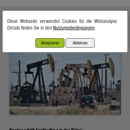
Ähnliche Artikel weiterlesen
Diese Webseite verwendet Cookies für die Webanalyse.
Details finden Sie in den
Nutzungsbedingungen
.
Ölpreise wenig bewegt
6. August 2026, Wien
Akzeptieren
Ablehnen