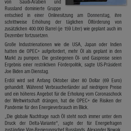
von Saudi-Arabien und
Russland dominierte Gruppe
entschied in einer Onlinesitzung am Donnerstag, ihre
schrittweise Erhöhung der täglichen Ölförderung von
zusätzlichen 400.000 Barrel (je 159 Liter) wie geplant auch im
Dezember fortzusetzen.
Große Industrienationen wie die USA, Japan oder Indien
hatten die OPEC+ aufgefordert, mehr Öl als geplant in den
Markt zu pumpen. Die gestiegenen Öl- und Gaspreise seien
Ergebnis einer restriktiven Förderpolitik, sagte US-Präsident
Joe Biden am Dienstag.
Erdöl wird seit Anfang Oktober über 80 Dollar (69 Euro)
gehandelt. Während Verbraucherländer auf niedrigere Preise
und ein höheres Angebot für die Erholung vom Coronaschock
der Weltwirtschaft drängen, hat die OPEC+ die Risiken der
Pandemie für den Energieverbrauch im Blick.
„Die globale Nachfrage nach Öl steht noch immer unter dem
Druck der Delta-Variante“, sagte der für Energiefragen
zuständige Vize-Regierungschef Russlands, Alexander Nowak.