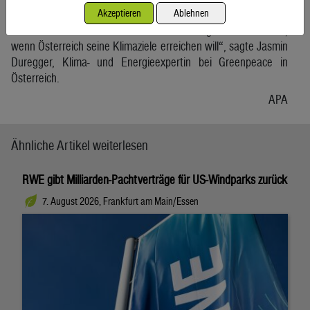
Stopp veralteter Mega-Straßenbauprojekte. Der Lobau-
Akzeptieren
Ablehnen
Autobahn muss ein für alle Mal eine Absage erteilt werden,
wenn Österreich seine Klimaziele erreichen will“, sagte Jasmin
Duregger, Klima- und Energieexpertin bei Greenpeace in
Österreich.
APA
Ähnliche Artikel weiterlesen
RWE gibt Milliarden-Pachtverträge für US-Windparks zurück
7. August 2026, Frankfurt am Main/Essen