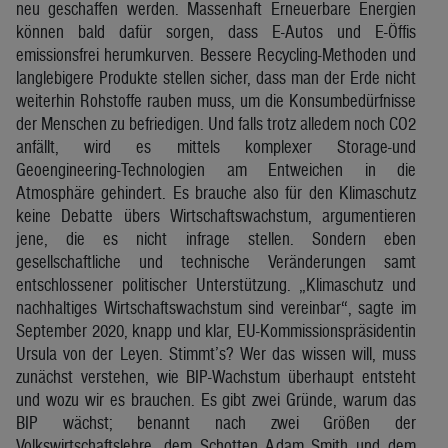
neu geschaffen werden. Massenhaft Erneuerbare Energien
können bald dafür sorgen, dass E-Autos und E-Öffis
emissionsfrei herumkurven. Bessere Recycling-Methoden und
langlebigere Produkte stellen sicher, dass man der Erde nicht
weiterhin Rohstoffe rauben muss, um die Konsumbedürfnisse
der Menschen zu befriedigen. Und falls trotz alledem noch CO2
anfällt, wird es mittels komplexer Storage-und
Geoengineering-Technologien am Entweichen in die
Atmosphäre gehindert. Es brauche also für den Klimaschutz
keine Debatte übers Wirtschaftswachstum, argumentieren
jene, die es nicht infrage stellen. Sondern eben
gesellschaftliche und technische Veränderungen samt
entschlossener politischer Unterstützung. „Klimaschutz und
nachhaltiges Wirtschaftswachstum sind vereinbar“, sagte im
September 2020, knapp und klar, EU-Kommissionspräsidentin
Ursula von der Leyen. Stimmt’s? Wer das wissen will, muss
zunächst verstehen, wie BIP-Wachstum überhaupt entsteht
und wozu wir es brauchen. Es gibt zwei Gründe, warum das
BIP wächst; benannt nach zwei Größen der
Volkswirtschaftslehre, dem Schotten Adam Smith und dem