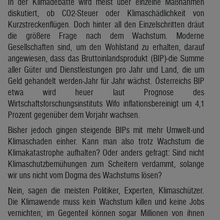
In der Klimadebatte wird meist über einzelne Maßnahmen
diskutiert, ob CO2-Steuer oder Klimaschädlichkeit von
Kurzstreckenflügen. Doch hinter all den Einzelschritten dräut
die größere Frage nach dem Wachstum. Moderne
Gesellschaften sind, um den Wohlstand zu erhalten, darauf
angewiesen, dass das Bruttoinlandsprodukt (BIP)-die Summe
aller Güter und Dienstleistungen pro Jahr und Land, die um
Geld gehandelt werden-Jahr für Jahr wächst. Österreichs BIP
etwa wird heuer laut Prognose des
Wirtschaftsforschungsinstituts Wifo inflationsbereinigt um 4,1
Prozent gegenüber dem Vorjahr wachsen.
Bisher jedoch gingen steigende BIPs mit mehr Umwelt-und
Klimaschaden einher. Kann man also trotz Wachstum die
Klimakatastrophe aufhalten? Oder anders gefragt: Sind nicht
Klimaschutzbemühungen zum Scheitern verdammt, solange
wir uns nicht vom Dogma des Wachstums lösen?
Nein, sagen die meisten Politiker, Experten, Klimaschützer.
Die Klimawende muss kein Wachstum killen und keine Jobs
vernichten; im Gegenteil können sogar Millionen von ihnen