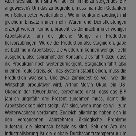
Aber weshalb nun sind wir auf ein immerzu steigendes BIP
angewiesen? Um das zu begreifen, muss man den Gedanken
von Schumpeter weiterführen. Wenn konkurrenzbedingt mit
gleichem Einsatz immer mehr Waren und Dienstleistungen
erzeugt werden können, braucht es demnach immer weniger
Arbeitskräfte, um die gleiche Menge an Produkten
hervorzubringen. Würde die Produktion also stagnieren, gäbe
es bald mehr Arbeitslose. Die wiederum können weniger Geld
ausgeben, also schrumpft der Konsum. Dies führt dazu, dass
die Produktion noch weiter zurückgeht. Stagnation führt also
in einen Teufelskreis. Soll das System stabil bleiben, muss die
Produktion wachsen. Und zwar zumindest so viel, wie die
Wirtschaft produktiver wird. Arthur Melvin Okun, ein US-
Ökonom der 1960er-Jahre, berechnete einst, dass das BIP
jährlich ungefähr drei Prozent zunehmen muss, damit die
Arbeitslosigkeit nicht steigt. Wir sind, wenn man so will, zum
Weiterwachsen verdammt. Zugleich allerdings haben sich in
den vergangenen Jahrzehnten ökologische Probleme
aufgetan, die historisch beispiellos sind. Seit der Ära der
Industrialisierung ist die globale Durchschnittstemperatur um