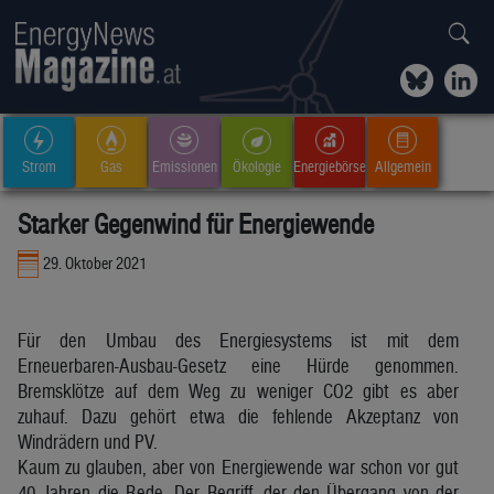
Strom
Gas
Emissionen
Ökologie
Energiebörse
Allgemein
Starker Gegenwind für Energiewende
29. Oktober 2021
Für den Umbau des Energiesystems ist mit dem
Erneuerbaren-Ausbau-Gesetz eine Hürde genommen.
Bremsklötze auf dem Weg zu weniger CO2 gibt es aber
zuhauf. Dazu gehört etwa die fehlende Akzeptanz von
Windrädern und PV.
Kaum zu glauben, aber von Energiewende war schon vor gut
40 Jahren die Rede. Der Begriff, der den Übergang von der