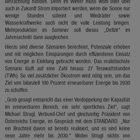
Betrachtung handelt. Denn im Winter muss wohl oder übel
auch in Zukunft Strom importiert werden, wenn die Sonne nur
wenige Stunden scheint und Windräder sowie
Wasserkraftwerke auch nicht die volle Leistung bringen.
Mehrproduktion im Sommer soll dieses „Defizit“ im
Jahresschnitt dann ausgleichen.
Hierzu sind diverse Szenarien berechnet, Potenziale erhoben
und mit möglichen Einsparungen durch effizienteren Einsatz
von Energie in Einklang gebracht worden. Das realistischste
Szenario läuft auf eine Zahl hinaus: 27 Terawattstunden
(TWh). So viel zusätzlicher Ökostrom wird nötig sein, um das
Ziel von bilanziell 100 Prozent erneuerbarer Energie bis 2030
zu schaffen.
„Grob gesagt entspricht das einer Verdoppelung der Kapazität
im erneuerbaren Bereich, ein sehr sportliches Ziel“, sagt
Michael Strugl, Verbund-Chef und gleichzeitig Präsident von
Österreichs Energie, im Gespräch mit dem STANDARD. „Nur
ein Bruchteil davon ist bereits realisiert, und es sind keine
neun Jahre mehr bis 2030.“ Wobei Strugl nichts von