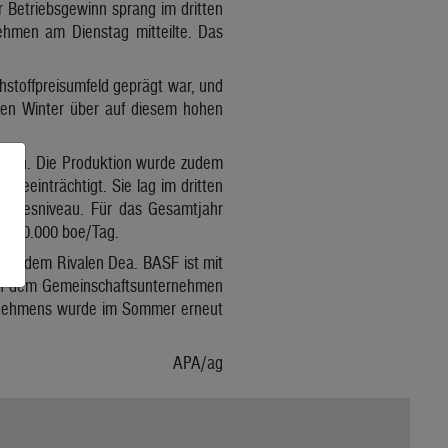
 Betriebsgewinn sprang im dritten
nehmen am Dienstag mitteilte. Das
hstoffpreisumfeld geprägt war, und
nzen Winter über auf diesem hohen
dauen. Die Produktion wurde zudem
beeinträchtigt. Sie lag im dritten
jahresniveau. Für das Gesamtjahr
is 640.000 boe/Tag.
mit dem Rivalen Dea. BASF ist mit
t an dem Gemeinschaftsunternehmen
ternehmens wurde im Sommer erneut
APA/ag