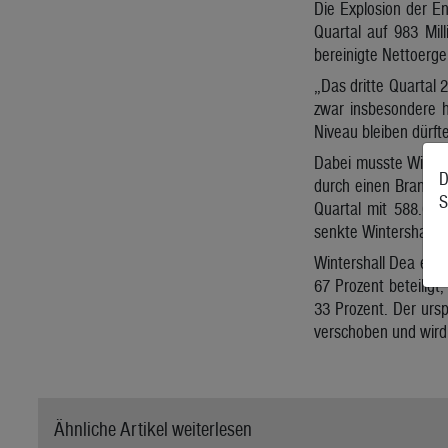
Die Explosion der E
Quartal auf 983 Mil
bereinigte Nettoergeb
„Das dritte Quartal 
zwar insbesondere h
Niveau bleiben dürft
Dabei musste Winter
D
durch einen Brand in
S
Quartal mit 588.000
senkte Wintershall D
Wintershall Dea ent
67 Prozent beteilig
33 Prozent. Der urs
verschoben und wird
Ähnliche Artikel weiterlesen