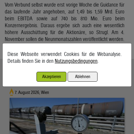
Vom Verbund selbst wurde erst vorige Woche die Guidance für
das laufende Jahr angehoben, auf 1,49 bis 1,59 Mrd. Euro
beim EBITDA sowie auf 740 bis 810 Mio. Euro beim
Konzernergebnis. Daraus ergebe sich auch eine wesentlich
höhere Ausschüttung für die Aktionäre, so Strugl. Am 4.
November sollen die Neunmonatszahlen veröffentlicht werden.
APA
Diese Webseite verwendet Cookies für die Webanalyse.
Details finden Sie in den
Nutzungsbedingungen
.
Ähnliche Artikel weiterlesen
Akzeptieren
Ablehnen
Energieimporte trieben im Mai die Einfuhren an
7. August 2026, Wien