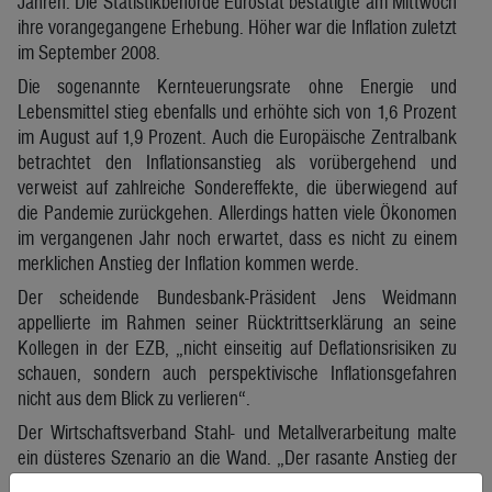
Jahren. Die Statistikbehörde Eurostat bestätigte am Mittwoch
ihre vorangegangene Erhebung. Höher war die Inflation zuletzt
im September 2008.
Die sogenannte Kernteuerungsrate ohne Energie und
Lebensmittel stieg ebenfalls und erhöhte sich von 1,6 Prozent
im August auf 1,9 Prozent. Auch die Europäische Zentralbank
betrachtet den Inflationsanstieg als vorübergehend und
verweist auf zahlreiche Sondereffekte, die überwiegend auf
die Pandemie zurückgehen. Allerdings hatten viele Ökonomen
im vergangenen Jahr noch erwartet, dass es nicht zu einem
merklichen Anstieg der Inflation kommen werde.
Der scheidende Bundesbank-Präsident Jens Weidmann
appellierte im Rahmen seiner Rücktrittserklärung an seine
Kollegen in der EZB, „nicht einseitig auf Deflationsrisiken zu
schauen, sondern auch perspektivische Inflationsgefahren
nicht aus dem Blick zu verlieren“.
Der Wirtschaftsverband Stahl- und Metallverarbeitung malte
ein düsteres Szenario an die Wand. „Der rasante Anstieg der
Preise für Industriestrom und Erdgas bedeutet für viele