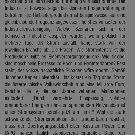
dass man an einem Blackout nur knapp vorbeischrammte. Die
Industrie ist teilweise sogar bei kleineren Frequenzstörungen
betroffen, die Halbleiterproduktion ist beispielsweise auf eine
gleichbleibende Frequenz angewiesen, heißt es vonseiten der
Industriellenvereinigung. Welche Szenarien sich in der
heimischen Industrie abspielen würden, wenn plötzlich für
mehrere Tage der Strom ausfällt, hängt stark von der
jeweiligen Branche ab. Die Fragen: Wie stromintensiv ist die
Produktion? Gibt es Eigenversorgungsquellen? Wie flexibel
sind maschinelle Prozesse im Hoch- und Herunterfahren? Fest
steht, der volkswirtschaftliche Schaden wäre enorm: Gemäß
Johannes-Kepler-Universität Linz kostet ein Tag ohne Strom
die österreichische Volkswirtschaft rund eine Milliarde Euro,
berichtet die IV, die seit Jahren vehement Maßnahmen
einfordert. „Durch vermehrte Einspeisung volatiler
erneuerbarer Energien ohne entsprechenden Netzausbau ist
unser Stromsystem bereits jetzt am Limit.“ Weil die stark
schwankende Stromproduktion der Erneuerbaren wächst,
muss der Übertragungsnetzbetreiber Austrian Power Grid
(APG) nahezu täglich stabilisierend eingreifen. Daher der