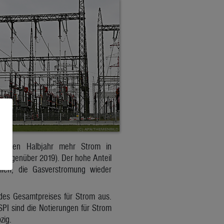
 ersten Halbjahr mehr Strom in
t gegenüber 2019). Der hohe Anteil
lfen, die Gasverstromung wieder
 des Gesamtpreises für Strom aus.
PI sind die Notierungen für Strom
zig.