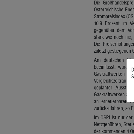
Die Großhandelspre
Österreichische Ene
Strompreisindex (ÖS
10,9 Prozent im V
gegenüber dem Vor
stark wie noch nie,
Die Preiserhöhung
zuletzt gestiegenen 
Am deutschen Mark
beeinflusst, wurde
D
Gaskraftwerken pro
S
Vergleichszeitrau
geplanter Ausstie
Gaskraftwerken als i
an erneuerbaren En
zurückzufahren, so 
Im ÖSPI ist nur der
Netzgebühren, Steue
der kommenden 4 Qua