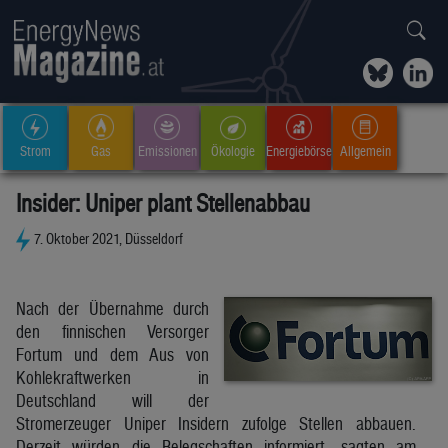
Strom
Gas
Emissionen
Ökologie
Energiebörse
Allgemein
Insider: Uniper plant Stellenabbau
7. Oktober 2021, Düsseldorf
Nach der Übernahme durch
den finnischen Versorger
Fortum und dem Aus von
Kohlekraftwerken in
Deutschland will der
Stromerzeuger Uniper Insidern zufolge Stellen abbauen.
Derzeit würden die Belegschaften informiert, sagten am