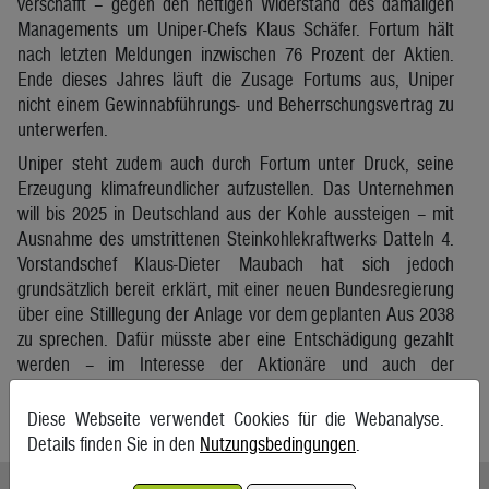
verschafft – gegen den heftigen Widerstand des damaligen
Managements um Uniper-Chefs Klaus Schäfer. Fortum hält
nach letzten Meldungen inzwischen 76 Prozent der Aktien.
Ende dieses Jahres läuft die Zusage Fortums aus, Uniper
nicht einem Gewinnabführungs- und Beherrschungsvertrag zu
unterwerfen.
Uniper steht zudem auch durch Fortum unter Druck, seine
Erzeugung klimafreundlicher aufzustellen. Das Unternehmen
will bis 2025 in Deutschland aus der Kohle aussteigen – mit
Ausnahme des umstrittenen Steinkohlekraftwerks Datteln 4.
Vorstandschef Klaus-Dieter Maubach hat sich jedoch
grundsätzlich bereit erklärt, mit einer neuen Bundesregierung
über eine Stilllegung der Anlage vor dem geplanten Aus 2038
zu sprechen. Dafür müsste aber eine Entschädigung gezahlt
werden – im Interesse der Aktionäre und auch der
Beschäftigten.
Diese Webseite verwendet Cookies für die Webanalyse.
APA/ag
Details finden Sie in den
Nutzungsbedingungen
.