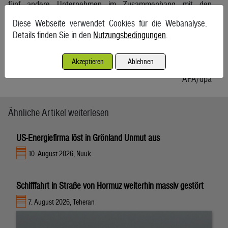
fünf andere Unternehmen im Zusammenhang mit den
Systemungleichgewichten ihren vertraglichen Pflichten nicht
Diese Webseite verwendet Cookies für die Webanalyse.
nachgekommen waren. Diese Unternehmen wurden
Details finden Sie in den
Nutzungsbedingungen
.
abgemahnt – das ist ein scharfes Schwert, weil ihnen danach
bei weiteren Pflichtverletzungen der Ausschluss vom
Akzeptieren
Ablehnen
Energiehandel droht.
APA/dpa
Ähnliche Artikel weiterlesen
US-Energiefirma löst in Grönland Unmut aus
10. August 2026, Nuuk
Schifffahrt in Straße von Hormuz weiterhin massiv gestört
7. August 2026, Teheran