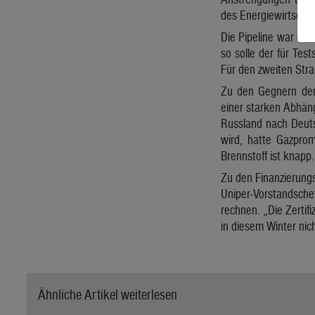
des Energiewirtschaf
Die Pipeline war dem
so solle der für Tes
Für den zweiten Stra
Zu den Gegnern der
einer starken Abhäng
Russland nach Deuts
wird, hatte Gazprom
Brennstoff ist knapp.
Zu den Finanzierungs
Uniper-Vorstandschef
rechnen. „Die Zertifi
in diesem Winter nich
Ähnliche Artikel weiterlesen