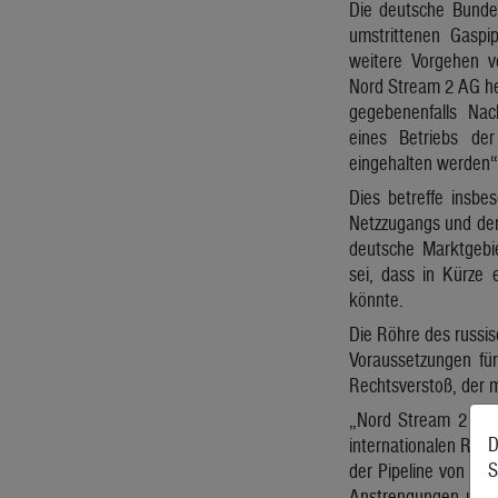
Die deutsche Bunde
umstrittenen Gaspi
weitere Vorgehen v
Nord Stream 2 AG heu
gegebenenfalls Na
eines Betriebs der
eingehalten werden“
Dies betreffe insbe
Netzzugangs und der 
deutsche Marktgebie
sei, dass in Kürze 
könnte.
Die Röhre des russi
Voraussetzungen für 
Rechtsverstoß, der 
„Nord Stream 2 ist 
D
internationalen Rech
S
der Pipeline von de
Anstrengungen unter