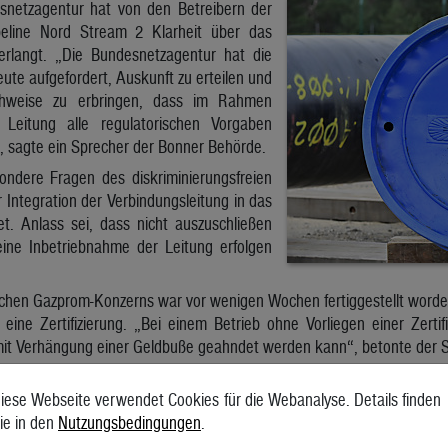
snetzagentur hat von den Betreibern der
peline Nord Stream 2 Klarheit über das
erlangt. „Die Bundesnetzagentur hat die
te aufgefordert, Auskunft zu erteilen und
chweise zu erbringen, dass im Rahmen
 Leitung alle regulatorischen Vorgaben
, sagte ein Sprecher der Bonner Behörde.
sondere Fragen des diskriminierungsfreien
Integration der Verbindungsleitung in das
t. Anlass sei, dass nicht auszuschließen
eine Inbetriebnahme der Leitung erfolgen
schen Gazprom-Konzerns war vor wenigen Wochen fertiggestellt worden
eine Zertifizierung. „Bei einem Betrieb ohne Vorliegen einer Zerti
mit Verhängung einer Geldbuße geahndet werden kann“, betonte der 
ein vollständig genehmigtes Projekt, errichtet in Übereinstimmung
iese Webseite verwendet Cookies für die Webanalyse. Details finden
tsvorschriften“, erklärte der Betreiber. Er habe zudem die erforderl
ie in den
Nutzungsbedingungen
.
n Behörden in vier EU-Ländern und Russland erhalten. „Nord Stream 
nehmen, um die Einhaltung aller anwendbaren Regeln und Vorschrifte