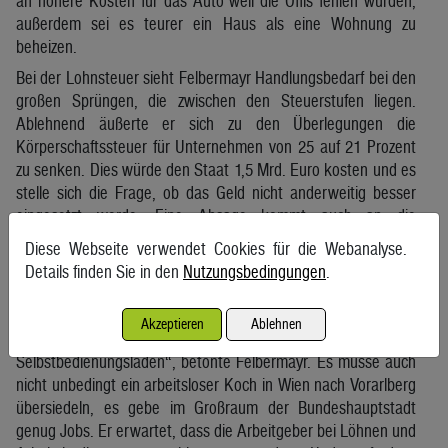
an höhere Kosten für das Auto weil die Öffis fehlen würden,
außerdem sei es teurer ein Haus als eine Wohnung zu
beheizen.
Bei der Lohnsteuer sieht Felbermayr Handlungsbedarf bei den
großen Sprüngen, die zwischen den Steuerstufen liegen.
Ablehnend äußerte er sich zu den Überlegungen die
Körperschaftssteuer für Unternehmen von 25 auf 21 Prozent
zu senken. Dies würde den Staat 1,5 Mrd. Euro kosten und es
stelle sich die Frage, ob das Geld nicht anderweitig besser
eingesetzt werde. Eine Absage kommt auch an die
Vermögenssteuer, diese würde die Unternehmenssubstanz
Diese Webseite verwendet Cookies für die Webanalyse.
angreifen und sei nicht notwendig.
Details finden Sie in den
Nutzungsbedingungen
.
Und wie hält es der neue Wifo-Chef mit den
Zumutbarkeitsbestimmungen für Arbeitslose? Hier sei das
Akzeptieren
Ablehnen
Arbeitsmarktservice (AMS) durchaus fordernd, „das ist kein
Selbstbedienungsladen“, betonte Felbermayr. Es müsse auch
nicht unbedingt ein arbeitsloser Koch in Wien nach Vorarlberg
übersiedeln, es gebe im Großraum der Bundeshauptstadt
genug Jobs. Er erwartet, dass die Arbeitgeber bei Löhnen und