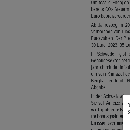
Um fossile Energien
bereits CO2-Steuern.
Euro bepreist werden
Ab Jahresbeginn 20
Verbrennen von Dies
Euro zahlen. Der Pre
30 Euro, 2023: 35 Eu
In Schweden gibt e
Gebäudesektor betri
jährlich mit der Inf
um sein Klimaziel d
Bergbau entfernt. N
Abgabe.
In der Schweiz wird 
Sie soll Anreize zu
D
wird größtenteils an
S
treibhausgasintens
Emissionsverminderu
eingebunden und sin