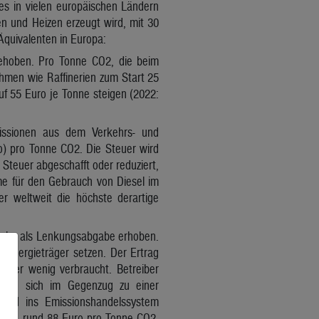
es in vielen europäischen Ländern
en und Heizen erzeugt wird, mit 30
Äquivalenten in Europa:
gehoben. Pro Tonne CO2, die beim
hmen wie Raffinerien zum Start 25
uf 55 Euro je Tonne steigen (2022:
missionen aus dem Verkehrs- und
o) pro Tonne CO2. Die Steuer wird
Steuer abgeschafft oder reduziert,
me für den Gebrauch von Diesel im
r weltweit die höchste derartige
Abgabe als Lenkungsabgabe erhoben.
 Energieträger setzen. Der Ertrag
t, wer wenig verbraucht. Betreiber
n sie sich im Gegenzug zu einer
 sind ins Emissionshandelssystem
bgabe rund 88 Euro pro Tonne CO2.