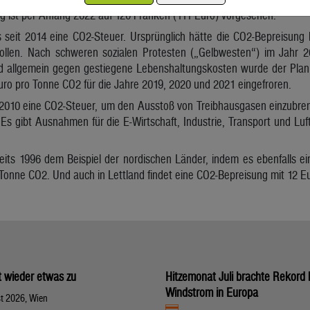
g ist per Anfang 2022 auf 120 Franken (111 Euro) vorgesehen.
es seit 2014 eine CO2-Steuer. Ursprünglich hätte die CO2-Bepreisung
ollen. Nach schweren sozialen Protesten („Gelbwesten“) im Jahr 
nd allgemein gegen gestiegene Lebenshaltungskosten wurde der Pla
ro pro Tonne CO2 für die Jahre 2019, 2020 und 2021 eingefroren.
it 2010 eine CO2-Steuer, um den Ausstoß von Treibhausgasen einzubremse
 Es gibt Ausnahmen für die E-Wirtschaft, Industrie, Transport und Luft
eits 1996 dem Beispiel der nordischen Länder, indem es ebenfalls ei
o Tonne CO2. Und auch in Lettland findet eine CO2-Bepreisung mit 12 Eu
gt wieder etwas zu
Hitzemonat Juli brachte Rekord 
Windstrom in Europa
t 2026, Wien