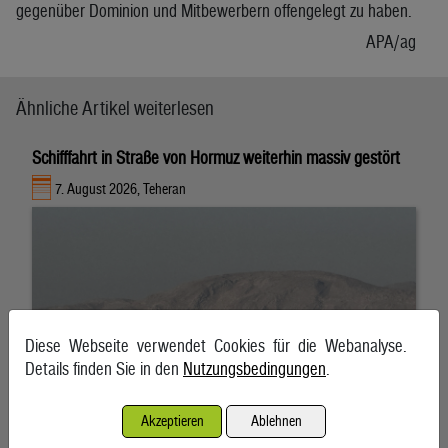
gegenüber Dominion und Mitbewerbern offengelegt zu haben.
APA/ag
Ähnliche Artikel weiterlesen
Schifffahrt in Straße von Hormuz weiterhin massiv gestört
7. August 2026, Teheran
Diese Webseite verwendet Cookies für die Webanalyse.
Details finden Sie in den
Nutzungsbedingungen
.
Akzeptieren
Ablehnen