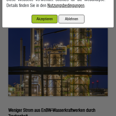
Details finden Sie in den
Nutzungsbedingungen
.
Deutsche Raffinerien üben Kritik an Kartellamt-Abfragen
Akzeptieren
Ablehnen
5. August 2026, Berlin
Weniger Strom aus EnBW-Wasserkraftwerken durch