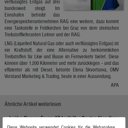
verflüssigtes Erdgas auf drei
bundesweit steigt. Im
Ennshafen betreibt das
Energiespeicherunternehmen RAG eine weitere, dazu kommt
eine Tankstelle in Feldkirchen bei Graz von dem steirischen
Treibstofflieferanten Leitner und der RAG.
LNG (Liquefied Natural Gas oder auch verflüssigtes Erdgas) ist
ein Kraftstoff, der eine Alternative zu herkömmlichen
Treibstoffen für Lkw und Busse im Fernverkehr bietet. Diese
können über 1.200 Kilometer und mehr zurücklegen – und das
effizienter als mit Diesel, betonte Elena Skvortsova, OMV
Vorstand Marketing & Trading, heute in einer Aussendung.
APA
Ähnliche Artikel weiterlesen
Insider: Siemens-Energy-AR berät über Sparten-Abspaltung
Diese Webseite verwendet Cookies für die Webanalyse.
5. August 2026, München