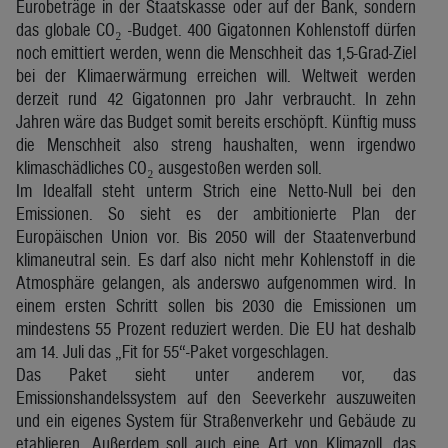
Eurobeträge in der Staatskasse oder auf der Bank, sondern
das globale CO₂ -Budget. 400 Gigatonnen Kohlenstoff dürfen
noch emittiert werden, wenn die Menschheit das 1,5-Grad-Ziel
bei der Klimaerwärmung erreichen will. Weltweit werden
derzeit rund 42 Gigatonnen pro Jahr verbraucht. In zehn
Jahren wäre das Budget somit bereits erschöpft. Künftig muss
die Menschheit also streng haushalten, wenn irgendwo
klimaschädliches CO₂ ausgestoßen werden soll.
Im Idealfall steht unterm Strich eine Netto-Null bei den
Emissionen. So sieht es der ambitionierte Plan der
Europäischen Union vor. Bis 2050 will der Staatenverbund
klimaneutral sein. Es darf also nicht mehr Kohlenstoff in die
Atmosphäre gelangen, als anderswo aufgenommen wird. In
einem ersten Schritt sollen bis 2030 die Emissionen um
mindestens 55 Prozent reduziert werden. Die EU hat deshalb
am 14. Juli das „Fit for 55“-Paket vorgeschlagen.
Das Paket sieht unter anderem vor, das
Emissionshandelssystem auf den Seeverkehr auszuweiten
und ein eigenes System für Straßenverkehr und Gebäude zu
etablieren. Außerdem soll auch eine Art von Klimazoll, das