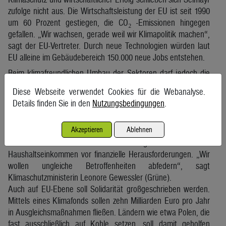
zufolge nicht aus. Die Wirtschaftsleistung der EU ist seit 1990
um 60 Prozent gestiegen, die CO₂ -Emissionen hingegen
gefallen. „Wir wachsen, gerade weil wir Klimapolitik machen“,
sagt der EU-Vertreter. Durch neue Technologien würden laut
EU alleine im Gebäudebereich 150.000 neue Jobs entstehen.
Beim klimafreundlichen Umbau der Sektoren darf jedoch die
soziale Verträglichkeit nicht außer Acht gelassen werden.
Diese Webseite verwendet Cookies für die Webanalyse.
Nicht alle Haushalte können sich etwa einen Umstieg auf
Details finden Sie in den
Nutzungsbedingungen
.
klimafreundliche Mobilität leisten, beim öffentlichen
Nahverkehr gibt es immer noch enorme Unterschiede
Akzeptieren
Ablehnen
zwischen Stadt und Land. Der Wechsel von der Ölheizung auf
eine klimafreundliche Alternative stellt gerade die unteren
Haushaltseinkommen vor finanzielle Herausforderungen. „Wir
wollen ungleiche Betroffenheiten abfedern“, sagt
Klimaschutzministerin Leonore Gewessler (Grüne).
Auch auf EU-Ebene soll Solidarität großgeschrieben werden.
Mittels eines Klimafonds sollen zehn Milliarden Euro pro Jahr
in Ausgleichsmaßnahmen fließen. Ländern wie etwa Polen, die
fast ausschließlich auf Kohle setzen, soll damit geholfen