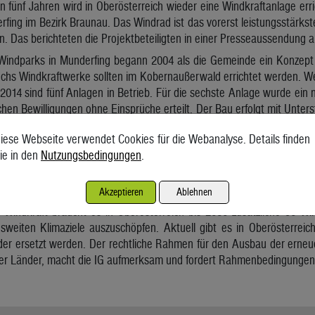
 fünf Jahren wird in Oberösterreich wieder eine Windkraftanlage erri
ing im Bezirk Braunau. Das Windrad ist das vorerst leistungsstärkst
n. Das berichteten die Projektbeteiligten in einer Presseaussendung 
Windparks in Munderfing begann 2004 als die Gemeinde ein Konzept
 Sechs Windkraftwerke sollten im Kobernaußerwald errichtet werden. 
2014 sind fünf Anlagen in Betrieb. Für die sechste Anlage wurde ein 
hen Bewilligungen ohne Einsprüche erteilt. Der Bau erfolgt mit Unterst
ve, SPÖ und FPÖ in der Gemeinde, der Bevölkerung und den Partner
iese Webseite verwendet Cookies für die Webanalyse. Details finden
de, 14,7 Prozent Energie AG und 10,1 Prozent Energiewerkstatt). Sie so
ie in den
Nutzungsbedingungen
.
Netz einspeisen. Damit liefert sie um etwa ein Viertel mehr als jede 
sgesamt 40 Millionen Kilowattstunden pro Jahr – das entsprich
0 Prozent des Bezirkes Braunau.
Akzeptieren
Ablehnen
 Windkraft braucht es in Oberösterreich bis 2030 zusätzliche 90 Wi
esweiten Klimaziele auszuschöpfen. Aktuell gibt es in Oberösterrei
oder ersetzt werden. Der rechtliche Rahmen für den Ausbau der erneu
r Länder, macht die IG aufmerksam und fordert Rahmenbedingungen, 