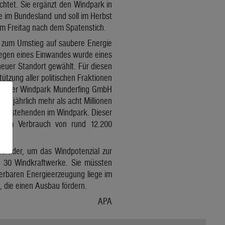
chtet. Sie ergänzt den Windpark in
e im Bundesland und soll im Herbst
am Freitag nach dem Spatenstich.
 zum Umstieg auf saubere Energie
Wegen eines Einwandes wurde eines
neuer Standort gewählt. Für diesen
ützung aller politischen Fraktionen
n in der Windpark Munderfing GmbH
ll jährlich mehr als acht Millionen
der bestehenden im Windpark. Dieser
t dem Verbrauch von rund 12.200
ndräder, um das Windpotenzial zur
ch 30 Windkraftwerke. Sie müssten
erbaren Energieerzeugung liege im
die einen Ausbau fördern.
APA