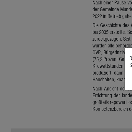
Nach einer Pause von
der Gemeinde Munderf
2022 in Betrieb gehe
Die Geschichte des 
bis 2035 erstellte.
zurückgezogen. Seit 
wurden alle behördlic
ÖVP, Bürgerinitiati
D
(75,2 Prozent Gemein
S
Kilowattstunden ins 
produziert dann in
Haushalten, knapp 3
Nach Ansicht der IG
Errichtung der land
großteils repowert 
Kompetenzbereich de