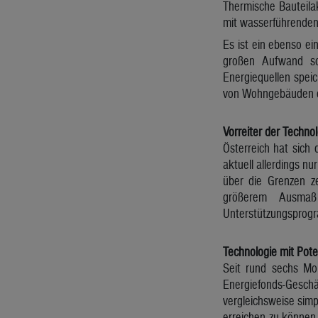
Thermische Bauteila
mit wasserführenden 
Es ist ein ebenso ei
großen Aufwand so
Energiequellen spei
von Wohngebäuden der
Vorreiter der Techno
Österreich hat sich 
aktuell allerdings n
über die Grenzen z
größerem Ausmaß 
Unterstützungsprogr
Technologie mit Pote
Seit rund sechs Mon
Energiefonds-Geschä
vergleichsweise simp
erreichen zu können,