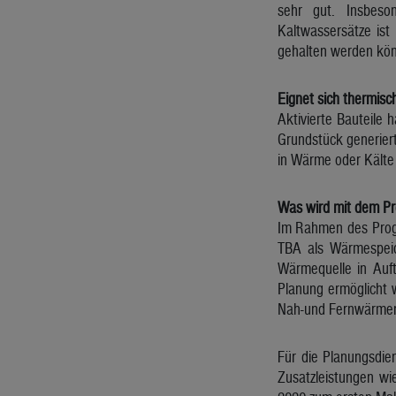
sehr gut. Insbeso
Kaltwassersätze is
gehalten werden kön
Eignet sich thermis
Aktivierte Bauteile
Grundstück generiert
in Wärme oder Kälte
Was wird mit dem Pro
Im Rahmen des Progr
TBA als Wärmespeic
Wärmequelle in Auft
Planung ermöglicht w
Nah-und Fernwärmen
Für die Planungsdie
Zusatzleistungen wi