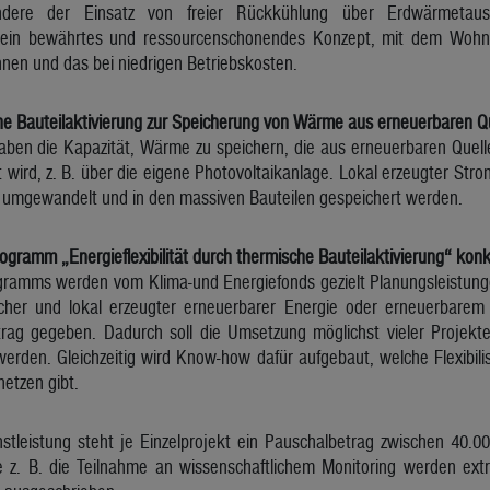
ndere der Einsatz von freier Rückkühlung über Erdwärmetaus
t ein bewährtes und ressourcenschonendes Konzept, mit dem Woh
nen und das bei niedrigen Betriebskosten.
che Bauteilaktivierung zur Speicherung von Wärme aus erneuerbaren Q
 haben die Kapazität, Wärme zu speichern, die aus erneuerbaren Quel
 wird, z. B. über die eigene Photovoltaikanlage. Lokal erzeugter St
 umgewandelt und in den massiven Bauteilen gespeichert werden.
gramm „Energieflexibilität durch thermische Bauteilaktivierung“ konk
amms werden vom Klima-und Energiefonds gezielt Planungsleistung
her und lokal erzeugter erneuerbarer Energie oder erneuerbarem
rag gegeben. Dadurch soll die Umsetzung möglichst vieler Projekte 
erden. Gleichzeitig wird Know-how dafür aufgebaut, welche Flexibilis
etzen gibt.
nstleistung steht je Einzelprojekt ein Pauschalbetrag zwischen 40.0
e z. B. die Teilnahme an wissenschaftlichem Monitoring werden ex