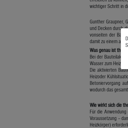
wichtiger Schritt in d
Gunther Graupner, G
und Decken durch die
vonseiten der Bauwir
D
damit zu einem aktiv
S
Was genau ist thermi
Bei der Bauteilaktiv
Wasser zum Heizen b
Die aktivierten Bau
Heizoder Kühlsituat
Betoniervorgang au
wodurch das gesamte 
Wie wirkt sich die t
Für die Anwendung d
Voraussetzung – dan
Heizkörper) erforder