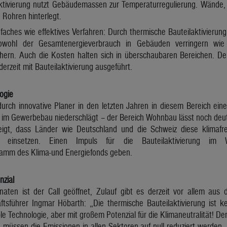
ktivierung nutzt Gebäudemassen zur Temperaturregulierung. Wände
Rohren hinterlegt.
nfaches wie effektives Verfahren: Durch thermische Bauteilaktivierun
wohl der Gesamtenergieverbrauch in Gebäuden verringern wi
chern. Auch die Kosten halten sich in überschaubaren Bereichen. Den
zeit mit Bauteilaktivierung ausgeführt.
logie
durch innovative Planer in den letzten Jahren in diesem Bereich eine 
ur im Gewerbebau niederschlägt – der Bereich Wohnbau lässt noch deut
eigt, dass Länder wie Deutschland und die Schweiz diese klimafr
einsetzen. Einen Impuls für die Bauteilaktivierung im W
amm des Klima-und Energiefonds geben.
nzial
aten ist der Call geöffnet, Zulauf gibt es derzeit vor allem aus
ftsführer Ingmar Höbarth: „Die thermische Bauteilaktivierung ist k
le Technologie, aber mit großem Potenzial für die Klimaneutralität! De
 müssen die Emissionen in allen Sektoren auf null reduziert werden. D