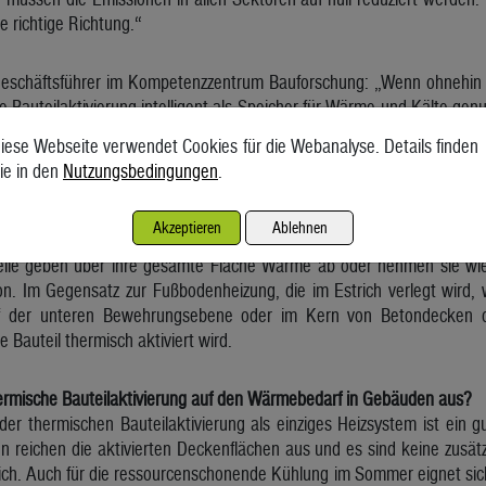
ie richtige Richtung.“
eschäftsführer im Kompetenzzentrum Bauforschung: „Wenn ohnehin z
 Bauteilaktivierung intelligent als Speicher für Wärme und Kälte gen
tschaft ein wichtiger positiver Beitrag zur Erreichung der Klimazie
iese Webseite verwendet Cookies für die Webanalyse. Details finden
en Baustein der Energiezukunft.“
ie in den
Nutzungsbedingungen
.
sche Bauteilaktivierung?
ierung werden Rohrleitungen aus Kunststoff in massiven Bauteilen ver
Akzeptieren
Ablehnen
zw. kaltes Wasser zum Kühlen fließt.
teile geben über ihre gesamte Fläche Wärme ab oder nehmen sie wied
ion. Im Gegensatz zur Fußbodenheizung, die im Estrich verlegt wird,
f der unteren Bewehrungsebene oder im Kern von Betondecken ode
Bauteil thermisch aktiviert wird.
hermische Bauteilaktivierung auf den Wärmebedarf in Gebäuden aus?
er thermischen Bauteilaktivierung als einziges Heizsystem ist ein 
n reichen die aktivierten Deckenflächen aus und es sind keine zus
lich. Auch für die ressourcenschonende Kühlung im Sommer eignet sich