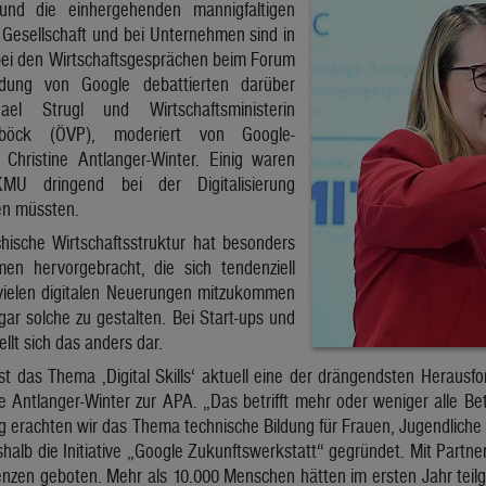
g und die einhergehenden mannigfaltigen
Gesellschaft und bei Unternehmen sind in
bei den Wirtschaftsgesprächen beim Forum
adung von Google debattierten darüber
ael Strugl und Wirtschaftsministerin
böck (ÖVP), moderiert von Google-
n Christine Antlanger-Winter. Einig waren
MU dringend bei der Digitalisierung
n müssten.
chische Wirtschaftsstruktur hat besonders
men hervorgebracht, die sich tendenziell
vielen digitalen Neuerungen mitzukommen
ar solche zu gestalten. Bei Start-ups und
lt sich das anders dar.
st das Thema ‚Digital Skills‘ aktuell eine der drängendsten Herausfo
 Antlanger-Winter zur APA. „Das betrifft mehr oder weniger alle Bet
g erachten wir das Thema technische Bildung für Frauen, Jugendliche
halb die Initiative „Google Zukunftswerkstatt“ gegründet. Mit Partn
enzen geboten. Mehr als 10.000 Menschen hätten im ersten Jahr te