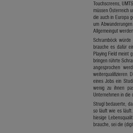
Touchscreens, UMTS 
müssen Österreich u
die auch in Europa 
um Abwanderungen od
Allgemeingut werden
Schramböck würde a
brauche es dafür ei
Playing Field meint 
bringen rührte Schr
angesprochen werd
weiterqualifizieren.
eines Jobs ein Stud
wenig zu ihnen pas
Unternehmen in die 
Strugl bedauerte, d
so läuft wie es läuf
hiesige Lebensquali
brauche, sei die (di