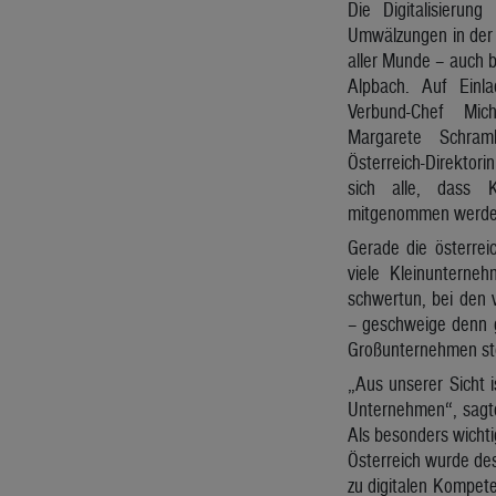
Die Digitalisierun
Umwälzungen in der 
aller Munde – auch 
Alpbach. Auf Einl
Verbund-Chef Mich
Margarete Schram
Österreich-Direktori
sich alle, dass K
mitgenommen werde
Gerade die österrei
viele Kleinunterneh
schwertun, bei den 
– geschweige denn g
Großunternehmen stel
„Aus unserer Sicht i
Unternehmen“, sagte
Als besonders wichti
Österreich wurde des
zu digitalen Kompet