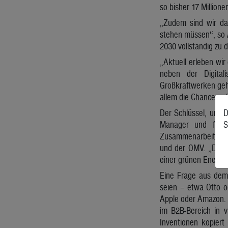
so bisher 17 Million
„Zudem sind wir dav
stehen müssen“, so A
2030 vollständig zu 
„Aktuell erleben wir
neben der Digital
Großkraftwerken gehe
allem die Chance auf
Der Schlüssel, um im
D
Manager und frühe
S
Zusammenarbeit mit 
und der OMV. „Der 
einer grünen Energie
Eine Frage aus dem
seien – etwa Otto o
Apple oder Amazon. 
im B2B-Bereich in v
Inventionen kopier