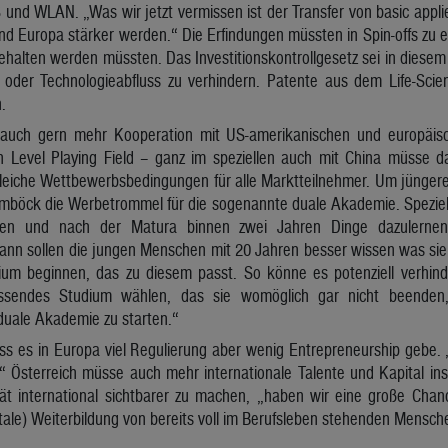
und WLAN. „Was wir jetzt vermissen ist der Transfer von basic appli
nd Europa stärker werden.“ Die Erfindungen müssten in Spin-offs zu 
gehalten werden müssten. Das Investitionskontrollgesetz sei in dies
er Technologieabfluss zu verhindern. Patente aus dem Life-Scienc
.
uch gern mehr Kooperation mit US-amerikanischen und europäisc
n Level Playing Field – ganz im speziellen auch mit China müsse d
gleiche Wettbewerbsbedingungen für alle Marktteilnehmer. Um jüngere
amböck die Werbetrommel für die sogenannte duale Akademie. Spezie
en und nach der Matura binnen zwei Jahren Dinge dazulernen
 Dann sollen die jungen Menschen mit 20 Jahren besser wissen was sie
ium beginnen, das zu diesem passt. So könne es potenziell verhin
sendes Studium wählen, das sie womöglich gar nicht beenden, 
duale Akademie zu starten.“
ass es in Europa viel Regulierung aber wenig Entrepreneurship gebe.
t.“ Österreich müsse auch mehr internationale Talente und Kapital in
tät international sichtbarer zu machen, „haben wir eine große Ch
gitale) Weiterbildung von bereits voll im Berufsleben stehenden Mensch