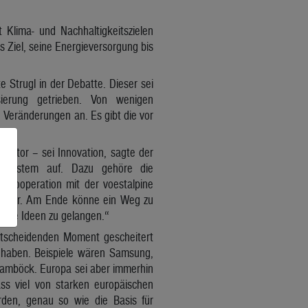
 Klima- und Nachhaltigkeitszielen
s Ziel, seine Energieversorgung bis
e Strugl in der Debatte. Dieser sei
sierung getrieben. Von wenigen
e Veränderungen an. Es gibt die vor
sektor – sei Innovation, sagte der
nssystem auf. Dazu gehöre die
fkooperation mit der voestalpine
s aber. Am Ende könne ein Weg zu
neue Ideen zu gelangen.“
ntscheidenden Moment gescheitert
t haben. Beispiele wären Samsung,
ramböck. Europa sei aber immerhin
ass viel von starken europäischen
den, genau so wie die Basis für