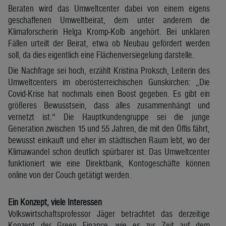
Beraten wird das Umweltcenter dabei von einem eigens
geschaffenen Umweltbeirat, dem unter anderem die
Klimaforscherin Helga Kromp-Kolb angehört. Bei unklaren
Fällen urteilt der Beirat, etwa ob Neubau gefördert werden
soll, da dies eigentlich eine Flächenversiegelung darstelle.
Die Nachfrage sei hoch, erzählt Kristina Proksch, Leiterin des
Umweltcenters im oberösterreichischen Gunskirchen: „Die
Covid-Krise hat nochmals einen Boost gegeben. Es gibt ein
größeres Bewusstsein, dass alles zusammenhängt und
vernetzt ist.“ Die Hauptkundengruppe sei die junge
Generation zwischen 15 und 55 Jahren, die mit den Öffis fährt,
bewusst einkauft und eher im städtischen Raum lebt, wo der
Klimawandel schon deutlich spürbarer ist. Das Umweltcenter
funktioniert wie eine Direktbank, Kontogeschäfte können
online von der Couch getätigt werden.
Ein Konzept, viele Interessen
Volkswirtschaftsprofessor Jäger betrachtet das derzeitige
Konzept der Green Finance, wie es zur Zeit auf dem