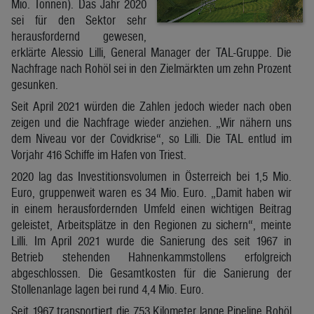
Mio. Tonnen). Das Jahr 2020
sei für den Sektor sehr
herausfordernd gewesen,
erklärte Alessio Lilli, General Manager der TAL-Gruppe. Die
Nachfrage nach Rohöl sei in den Zielmärkten um zehn Prozent
gesunken.
Seit April 2021 würden die Zahlen jedoch wieder nach oben
zeigen und die Nachfrage wieder anziehen. „Wir nähern uns
dem Niveau vor der Covidkrise“, so Lilli. Die TAL entlud im
Vorjahr 416 Schiffe im Hafen von Triest.
2020 lag das Investitionsvolumen in Österreich bei 1,5 Mio.
Euro, gruppenweit waren es 34 Mio. Euro. „Damit haben wir
in einem herausfordernden Umfeld einen wichtigen Beitrag
geleistet, Arbeitsplätze in den Regionen zu sichern“, meinte
Lilli. Im April 2021 wurde die Sanierung des seit 1967 in
Betrieb stehenden Hahnenkammstollens erfolgreich
abgeschlossen. Die Gesamtkosten für die Sanierung der
Stollenanlage lagen bei rund 4,4 Mio. Euro.
Seit 1967 transportiert die 753 Kilometer lange Pipeline Rohöl