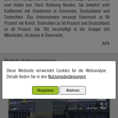
vom Hafen von Triest Richtung Norden. Sie beliefert acht
Raffinerien mit Standorten in Österreich, Deutschland und
Tschechien. Das Unternehmen versorgt Österreich zu 90
Prozent mit Rohöl, Tschechien zu 50 Prozent und Deutschland
zu 40 Prozent. Die TAL beschäftigt in der Gruppe 243
Mitarbeiter, 26 davon in Österreich.
APA
Ähnliche Artikel weiterlesen
Diese Webseite verwendet Cookies für die Webanalyse.
Ungarisches Atomkraftwerk fährt Leistung wieder hoch
Details finden Sie in den
Nutzungsbedingungen
.
10. August 2026, Paks
Akzeptieren
Ablehnen