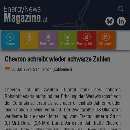
Strom
Gas
Emissionen
Ökologie
Energiebörse
Allgemein
Chevron schreibt wieder schwarze Zahlen
30. Juli 2021, San Ramon (Kalifornien)
Chevron hat im zweiten Quartal dank des höheren
Rohstoffbedarfs aufgrund der Erholung der Weltwirtschaft von
der Coronakrise erstmals seit über eineinhalb Jahren wieder
einen hohen Gewinn verbucht. Der zweitgrößte US-Ölkonzern
verdiente laut eigener Mitteilung vom Freitag unterm Strich
3,1 Mrd. Dollar (2,6 Mrd. Euro). Vor einem Jahr hatte Chevron
wegen hoher Belastungen durch die Pandemie einen