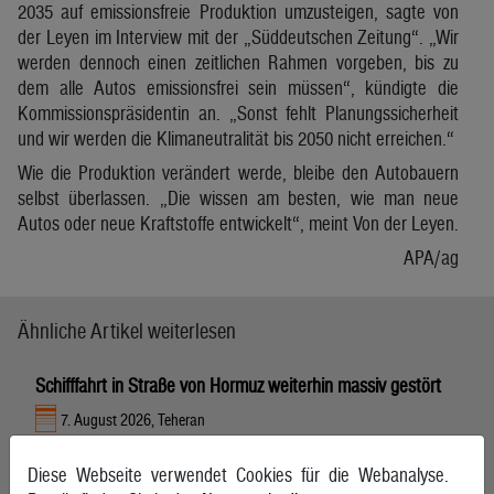
2035 auf emissionsfreie Produktion umzusteigen, sagte von
der Leyen im Interview mit der „Süddeutschen Zeitung“. „Wir
werden dennoch einen zeitlichen Rahmen vorgeben, bis zu
dem alle Autos emissionsfrei sein müssen“, kündigte die
Kommissionspräsidentin an. „Sonst fehlt Planungssicherheit
und wir werden die Klimaneutralität bis 2050 nicht erreichen.“
Wie die Produktion verändert werde, bleibe den Autobauern
selbst überlassen. „Die wissen am besten, wie man neue
Autos oder neue Kraftstoffe entwickelt“, meint Von der Leyen.
APA/ag
Ähnliche Artikel weiterlesen
Schifffahrt in Straße von Hormuz weiterhin massiv gestört
7. August 2026, Teheran
Diese Webseite verwendet Cookies für die Webanalyse.