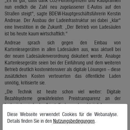
„Es ist gut, dass dank CO2-Flottengrenzen und Kaufprämien
nun endlich die Zahl neu zugelassener E-Autos auf den
Straßen steigt“, sagte BDEW-Hauptgeschäftsführerin Kerstin
Andreae. Der Ausbau der Ladeinfrastruktur sei dabei „klar“
eine Investition in die Zukunft: „Der Betrieb von Ladesäulen
ist bis heute kaum wirtschaftlich.“
Andreae sprach sich gegen den Einbau von
Kartenlesegeräten in allen Ladesäulen aus, was aktuell bei
der neuen Ladesäulenverordnung diskutiert werde. Analoge
Kartenlesegeräte seien bei der Einführung und dem weiteren
Betrieb deutlich kostenintensiver als digitale Lösungen – diese
zusätzlichen Kosten verteuerten das öffentliche Laden
unnötig, kritisierte sie.
„Die Technik ist heute schon viel weiter: Digitale
Bezahlsysteme gewährleisten Preistransparenz an der
Ladesäule, sind schnell installierbar und nachträglich um neue
Dienstleistungen erweiterbar“, erklärte Andreae. „Und sie
Diese Webseite verwendet Cookies für die Webanalyse.
sind europäisch anschlussfähig.“
Details finden Sie in den
Nutzungsbedingungen
.
Auf der Plattform
www.ladesaeulenregister.de
sind öffentliche