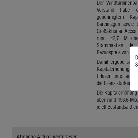
Der Windturbinenba
Vorstand habe ei
genehmigtem Kap
Bareinlagen sowie 
Großaktionär Accion
rund 42,7 Millio
Stammaktien der
Bezugspreis von 13,
D
Damit ergebe sich 
S
Kapitalerhöhung von 
Erlösen unter ander
die Bilanz stärken sow
Die Kapitalerhöhung
über rund 196,6 Mio
je elf Bestandsaktie
Ähnliche Artikel weiterlesen