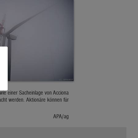
wie einer Sacheinlage von Acciona
acht werden. Aktionäre können für
APA/ag