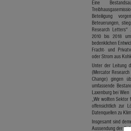
Eine Bestands
Treibhausgasemissi
Beteiligung vorg
Beteuerungen, stieg
Research Letters“ 
2010 bis 2018 um 
bedenklichen Entwic
Fracht- und Privat
oder Strom aus Kohl
Unter der Leitung d
(Mercator Research 
Change) gingen üb
umfassende Bestand
Laxenburg bei Wien u
„Wir wollten Sektor 
offensichtlich zur 
Datenquellen zu Klim
Insgesamt sind demn
Aussendung der Boku