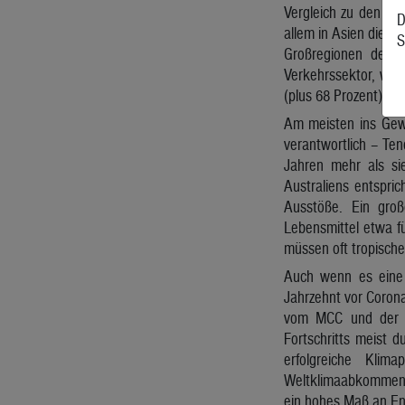
Vergleich zu den Ze
D
allem in Asien die b
S
Großregionen der E
Verkehrssektor, wo 
(plus 68 Prozent).
Am meisten ins Gewi
verantwortlich – Te
Jahren mehr als sie
Australiens entspric
Ausstöße. Ein groß
Lebensmittel etwa f
müssen oft tropische
Auch wenn es eine 
Jahrzehnt vor Corona
vom MCC und der Un
Fortschritts meist 
erfolgreiche Kli
Weltklimaabkommen z
ein hohes Maß an Ene