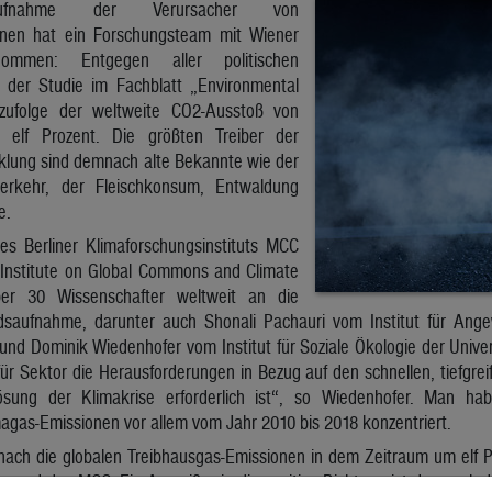
aufnahme der Verursacher von
onen hat ein Forschungsteam mit Wiener
enommen: Entgegen aller politischen
 der Studie im Fachblatt „Environmental
zufolge der weltweite CO2-Ausstoß von
elf Prozent. Die größten Treiber der
klung sind demnach alte Bekannte wie der
verkehr, der Fleischkonsum, Entwaldung
e.
es Berliner Klimaforschungsinstituts MCC
Institute on Global Commons and Climate
er 30 Wissenschafter weltweit an die
saufnahme, darunter auch Shonali Pachauri vom Institut für Ang
nd Dominik Wiedenhofer vom Institut für Soziale Ökologie der Univer
für Sektor die Herausforderungen in Bezug auf den schnellen, tiefgre
Lösung der Klimakrise erforderlich ist“, so Wiedenhofer. Man ha
agas-Emissionen vor allem vom Jahr 2010 bis 2018 konzentriert.
ach die globalen Treibhausgas-Emissionen in dem Zeitraum um elf Pro
 und des MCC. Ein Ausreißer in die positive Richtung ist demnach de