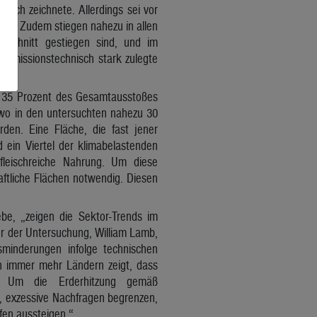
ich zeichnete. Allerdings sei vor
ich. Zudem stiegen nahezu in allen
Schnitt gestiegen sind, und im
 emissionstechnisch stark zulegte
ür 35 Prozent des Gesamtausstoßes
 wo in den untersuchten nahezu 30
den. Eine Fläche, die fast jener
d ein Viertel der klimabelastenden
fleischreiche Nahrung. Um diese
ftliche Flächen notwendig. Diesen
e, „zeigen die Sektor-Trends im
or der Untersuchung, William Lamb,
minderungen infolge technischen
n immer mehr Ländern zeigt, dass
n. Um die Erderhitzung gemäß
, exzessive Nachfragen begrenzen,
ffen aussteigen.“