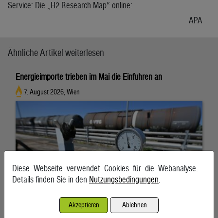
Service: Die „H2 Research Map“ online:
APA
Ähnliche Artikel weiterlesen
Energieimporte trieben im Mai die Einfuhren an
7. August 2026, Wien
Diese Webseite verwendet Cookies für die Webanalyse.
Details finden Sie in den
Nutzungsbedingungen
.
Akzeptieren
Ablehnen